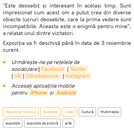
"Este deosebit și interesant în același timp. Sunt
impresionat cum acest om a putut crea din diverse
obiecte lucruri deosebite, care la prima vedere sunt
incompatibile. Aceasta este o enigmă pentru mine",
a relatat unul dintre vizitatori.
Expoziția va fi deschisă până în data de 3 noiembrie
curent.
Urmărește-ne pe rețelele de
socializare:
|
Facebook
|
Twitter
|
VK
|
Odnoklassniki
|
Instagram
Accesaţi aplicaţiile mobile
pentru
iPhone
și
Android
Republica Moldova
Societate
Video
Cultură
Multimedia
expoziție
expoziție de pictură
artă