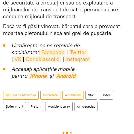
de securitate a circulaţiei sau de exploatare a
mijloacelor de transport de către persoana care
conduce mijlocul de transport.
Dacă va fi găsit vinovat, bărbatul care a provocat
moartea pietonului riscă ani grei de pușcărie.
Urmărește-ne pe rețelele de
socializare:
|
Facebook
|
Twitter
|
VK
|
Odnoklassniki
|
Instagram
Accesaţi aplicaţiile mobile
pentru
iPhone
și
Android
Republica Moldova
Societate
Accidente
Știri
Șofer
Șofer mort
Pieton
Accident grav
un decedat