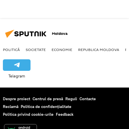
Moldova
POLITICĂ
SOCIETATE
ECONOMIE
REPUBLICA MOLDOVA
R
Telegram
Despre proiect
Centrul de presă
Reguli
Contacte
Reclamă
Politica de confidențialitate
Politica privind cookie-urile
Feedback