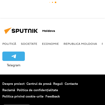
Moldova
POLITICĂ
SOCIETATE
ECONOMIE
REPUBLICA MOLDOVA
R
Telegram
Despre proiect
Centrul de presă
Reguli
Contacte
Reclamă
Politica de confidențialitate
Politica privind cookie-urile
Feedback