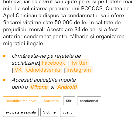
bolnavi, iar ea a vrut să-i ajute pe ei și pe fratele mai
mic. La solicitarea procurorului PCCOCS, Curtea de
Apel Chișinău a dispus ca condamnatul să-i ofere
fiecărei victime câte 50.000 de lei în calitate de
prejudiciu moral. Acesta are 34 de ani și a fost
anterior condamnat pentru tâlhărie și organizarea
migrației ilegale.
Urmărește-ne pe rețelele de
socializare:
|
Facebook
|
Twitter
|
VK
|
Odnoklassniki
|
Instagram
Accesaţi aplicaţiile mobile
pentru
iPhone
și
Android
Republica Moldova
Societate
Știri
condamnat
exploatare sexuala
Victime
clienti