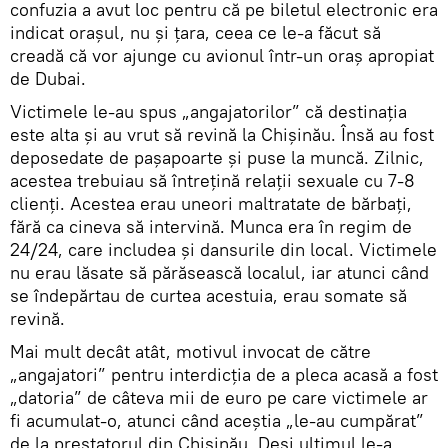
confuzia a avut loc pentru că pe biletul electronic era
indicat orașul, nu și țara, ceea ce le-a făcut să
creadă că vor ajunge cu avionul într-un oraș apropiat
de Dubai.
Victimele le-au spus „angajatorilor” că destinația
este alta și au vrut să revină la Chișinău. Însă au fost
deposedate de pașapoarte și puse la muncă. Zilnic,
acestea trebuiau să întrețină relații sexuale cu 7-8
clienți. Acestea erau uneori maltratate de bărbați,
fără ca cineva să intervină. Munca era în regim de
24/24, care includea și dansurile din local. Victimele
nu erau lăsate să părăsească localul, iar atunci când
se îndepărtau de curtea acestuia, erau somate să
revină.
Mai mult decât atât, motivul invocat de către
„angajatori” pentru interdicția de a pleca acasă a fost
„datoria” de câteva mii de euro pe care victimele ar
fi acumulat-o, atunci când aceștia „le-au cumpărat”
de la prestatorul din Chișinău. Deși ultimul le-a