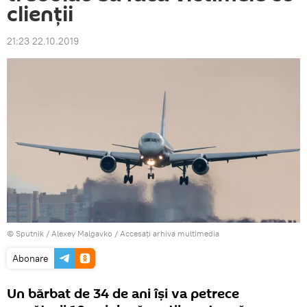
clienții
21:23 22.10.2019
© Sputnik / Alexey Malgavko
/
Accesați arhiva multimedia
Abonare
Un bărbat de 34 de ani își va petrece