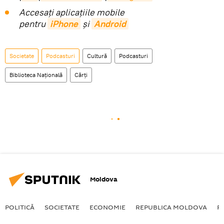
Accesaţi aplicaţiile mobile
pentru
iPhone
și
Android
Societate
Podcasturi
Cultură
Podcasturi
Biblioteca Națională
Cărți
Moldova
POLITICĂ
SOCIETATE
ECONOMIE
REPUBLICA MOLDOVA
R