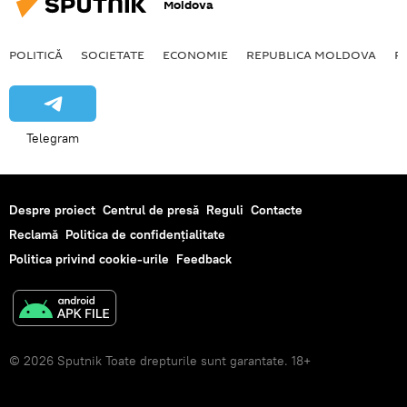
Moldova
POLITICĂ
SOCIETATE
ECONOMIE
REPUBLICA MOLDOVA
R
Telegram
Despre proiect
Centrul de presă
Reguli
Contacte
Reclamă
Politica de confidențialitate
Politica privind cookie-urile
Feedback
© 2026 Sputnik Toate drepturile sunt garantate. 18+