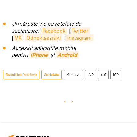
Urmărește-ne pe rețelele de
socializare:
|
Facebook
|
Twitter
|
VK
|
Odnoklassniki
|
Instagram
Accesaţi aplicaţiile mobile
pentru
iPhone
și
Android
Republica Moldova
Societate
Moldova
INP
sef
IGP