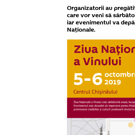
Organizatorii au pregăt
care vor veni să sărbător
iar evenimentul va depăș
Naționale.