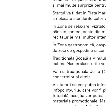
și mai multe surprize pentru 
Startul va fi dat în Piața Ma
amplasate standurile celor 70
În Zona de relaxare, vizitat
băncile confecționate din ma
recitalurile mai multor inter
În Zona gastronomică, oaspeț
de zeci de gospodine și com
Tradiționala Școală a Vinul
extins. Masterclass-urile vo
Va fi și tradiționala Curte 
concertelor și altele.
Vizitatorii se vor putea in
infopoint-urile, care vor fi p
Totodată, aceștia vor putea 
materiale promoționale. Mai