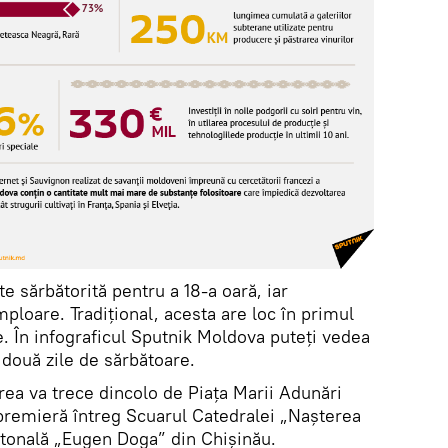
e sărbătorită pentru a 18-a oară, iar
ploare. Tradițional, acesta are loc în primul
 În infograficul Sputnik Moldova puteți vedea
 două zile de sărbătoare.
rea va trece dincolo de Piața Marii Adunări
 premieră întreg Scuarul Catedralei „Nașterea
etonală „Eugen Doga” din Chișinău.