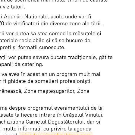
vizitatori.
rii Adunări Naționale, acolo unde vor fi
 de vinificatori din diverse zone ale țării.
orii vor putea să stea comod la măsuțele și
teriale reciclabile și să se bucure de
preți și formații cunoscute.
ii vor putea savura bucate tradiționale, gătite
panii de catering.
ui va avea în acest an un program mult mai
r fi ghidate de somelieri profesioniști.
Țărănească, Zona meșteșugarilor, Zona
forma despre programul evenimentului de la
lasate la fiecare intrare în Orășelul Vinului.
achiziționa Carnetul Degustătorului, dar și
 multe informații cu privire la agenda