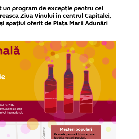
it un program de excepție pentru cei
ească Ziua Vinului în centrul Capitalei,
i spațiul oferit de Piața Marii Adunări