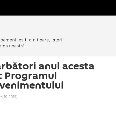
ameni ieșiți din tipare, istorii
atea noastră
bători anul acesta
i: Programul
 evenimentului
04.10.2019
)