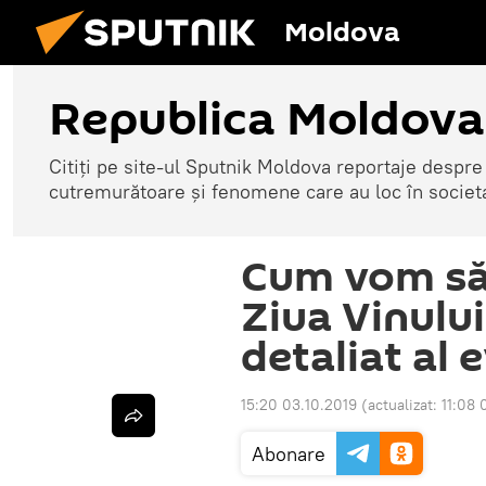
Moldova
Republica Moldova
Citiți pe site-ul Sputnik Moldova reportaje despre o
cutremurătoare și fenomene care au loc în societ
Cum vom săr
Ziua Vinulu
detaliat al
15:20 03.10.2019
(actualizat:
11:08 
Abonare