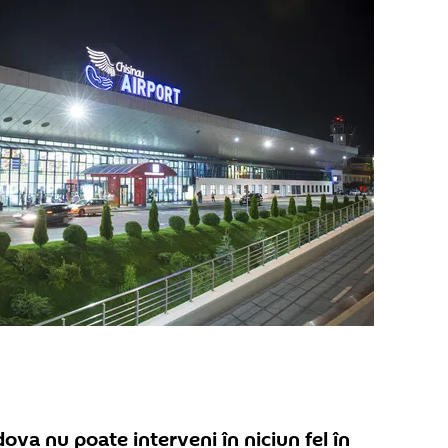
ova nu poate interveni în niciun fel în