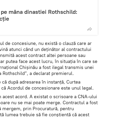
 pe mâna dinastiei Rothschild:
cție
ul de concesiune, nu există o clauză care ar
ină atunci când un deținător al contractului
nsmită acest contract altei persoane sau
r putea face acest lucru, în situația în care se
național Chișinău a fost ilegal transmis unei
a Rothschild”, a declarat premierul.
că după adresarea în instanță, Curtea
 că Acordul de concesionare este unul legal.
acest acord. A existat o scrisoare a CNA-ului
isoare nu se mai poate merge. Contractul a fost
 să mergem, prin Procuratură, pentru
tă lumea trebuie să fie conștientă că acest