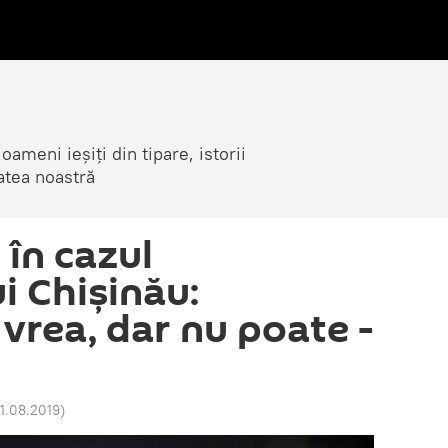
ameni ieșiți din tipare, istorii
atea noastră
 în cazul
i Chișinău:
vrea, dar nu poate -
21.08.2019
)