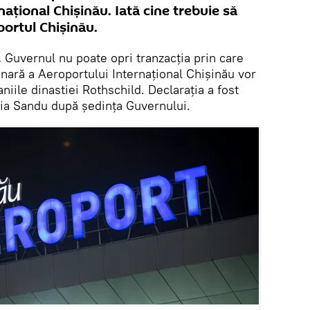
ațional Chișinău. Iată cine trebuie să
portul Chișinău.
.
Guvernul nu poate opri tranzacția prin care
ară a Aeroportului Internațional Chișinău vor
niile dinastiei Rothschild. Declarația a fost
ia Sandu după ședința Guvernului.