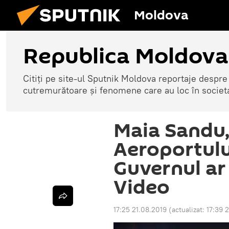
Moldova
Republica Moldova
Citiți pe site-ul Sputnik Moldova reportaje despre o
cutremurătoare și fenomene care au loc în societ
Maia Sandu,
Aeroportulu
Guvernul ar 
Video
17:25 21.08.2019
(actualizat:
17:39 