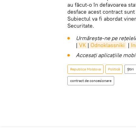
au făcut-o în defavoarea stat
desface acest contract sunt
Subiectul va fi abordat vine
Securitate.
Urmărește-ne pe rețelele
|
VK
|
Odnoklassniki
|
I
Accesaţi aplicaţiile mob
Republica Moldova
Politică
Știri
contract de concesionare