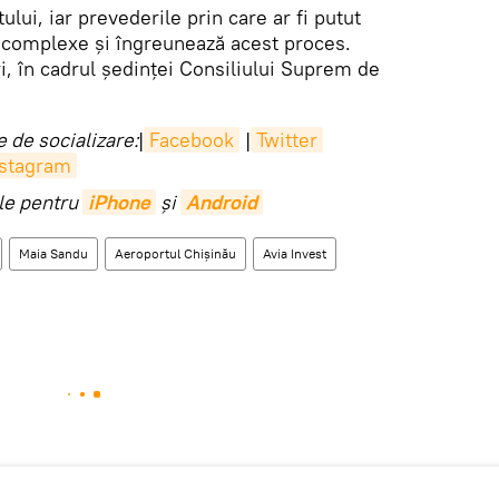
ului, iar prevederile prin care ar fi putut
 complexe și îngreunează acest proces.
ri, în cadrul ședinței Consiliului Suprem de
 de socializare:
|
Facebook
|
Twitter
nstagram
ile pentru
iPhone
și
Android
Maia Sandu
Aeroportul Chișinău
Avia Invest