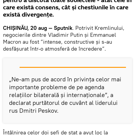
pentru a discuta toate subiectele - atât cele în
care există consens, cât și chestiunile în care
există divergențe.
CHIȘINĂU, 20 aug — Sputnik
. Potrivit Kremlinului,
negocierile dintre Vladimir Putin și Emmanuel
Macron au fost ”intense, constructive și s-au
desfășurat într-o atmosferă de încredere”.
„Ne-am pus de acord în privința celor mai
importante probleme de pe agenda
relațiilor bilaterală și internaționale”, a
declarat purtătorul de cuvânt al liderului
rus Dmitri Peskov.
Întâlnirea celor doi șefi de stat a avut loc la