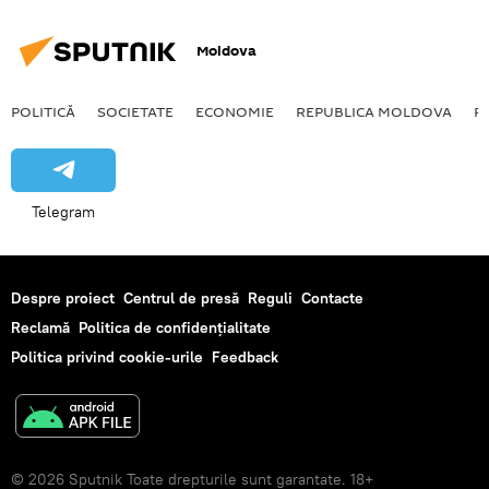
Moldova
POLITICĂ
SOCIETATE
ECONOMIE
REPUBLICA MOLDOVA
R
Telegram
Despre proiect
Centrul de presă
Reguli
Contacte
Reclamă
Politica de confidențialitate
Politica privind cookie-urile
Feedback
© 2026 Sputnik Toate drepturile sunt garantate. 18+