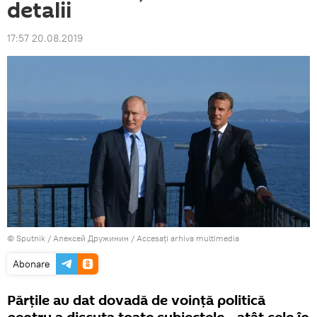
detalii
17:57 20.08.2019
© Sputnik / Алексей Дружинин
/
Accesați arhiva multimedia
Abonare
Părțile au dat dovadă de voință politică