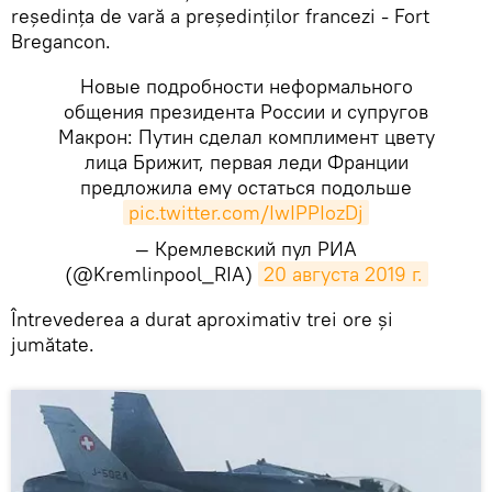
reședința de vară a președinților francezi - Fort
Bregancon.
Новые подробности неформального
общения президента России и супругов
Макрон: Путин сделал комплимент цвету
лица Брижит, первая леди Франции
предложила ему остаться подольше
pic.twitter.com/IwIPPIozDj
— Кремлевский пул РИА
(@Kremlinpool_RIA)
20 августа 2019 г.
​Întrevederea a durat aproximativ trei ore și
jumătate.