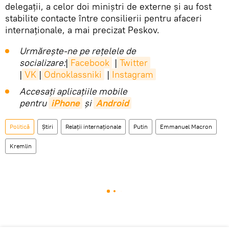
delegații, a celor doi miniștri de externe și au fost
stabilite contacte între consilierii pentru afaceri
internaționale, a mai precizat Peskov.
Urmărește-ne pe rețelele de
socializare:
|
Facebook
|
Twitter
|
VK
|
Odnoklassniki
|
Instagram
Accesaţi aplicaţiile mobile
pentru
iPhone
și
Android
Politică
Știri
Relații internaționale
Putin
Emmanuel Macron
Kremlin