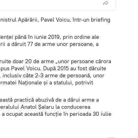
nistrul Apărării, Pavel Voicu, într-un briefing
nței până în iunie 2019, prin ordine ale
ării a dăruit 77 de arme unor persoane, a
ăruite doar 20 de arme „unor persoane cărora
 spus Pavel Voicu. După 2015 au fost dăruite
, inclusiv câte 2-3 arme de persoană, unor
matei Naționale și a statului, potrivit
eastă practică abuzivă de a dărui arme a
beralului Anatol Șalaru la conducerea
u a ocupat această funcție în perioada 30 iulie