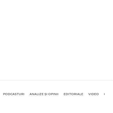
PODCASTURI
ANALIZE ȘI OPINII
EDITORIALE
VIDEO
GALE