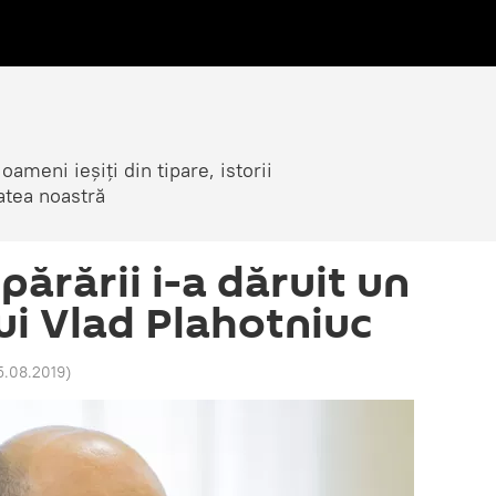
ameni ieșiți din tipare, istorii
atea noastră
părării i-a dăruit un
lui Vlad Plahotniuc
15.08.2019
)