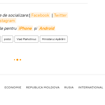
 de socializare:
|
Facebook
|
Twitter
nstagram
ile pentru
iPhone
și
Android
pistol
Vlad Plahotniuc
Ministerul Apărării
ECONOMIE
REPUBLICA MOLDOVA
RUSIA
INTERNAȚIONAL