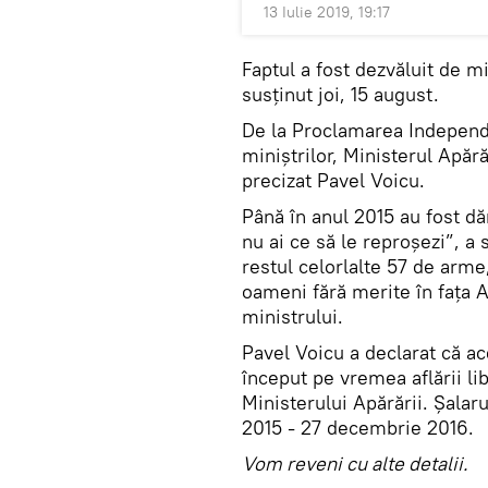
13 Iulie 2019, 19:17
Faptul a fost dezvăluit de mi
susținut joi, 15 august.
De la Proclamarea Independe
miniștrilor, Ministerul Apăr
precizat Pavel Voicu.
Până în anul 2015 au fost d
nu ai ce să le reproșezi”, a
restul celorlalte 57 de arme
oameni fără merite în fața Ar
ministrului.
Pavel Voicu a declarat că ac
început pe vremea aflării li
Ministerului Apărării. Șalar
2015 - 27 decembrie 2016.
Vom reveni cu alte detalii.