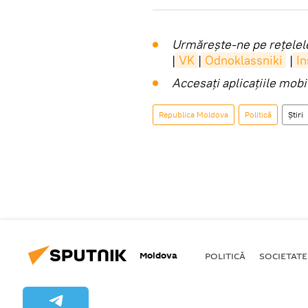
Urmărește-ne pe rețelele
|
VK
|
Odnoklassniki
|
I
Accesaţi aplicaţiile mob
Republica Moldova
Politică
Știri
Moldova
POLITICĂ
SOCIETATE