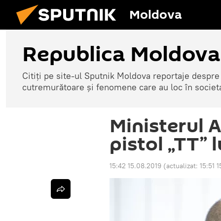
Moldova
Republica Moldova
Citiți pe site-ul Sputnik Moldova reportaje despre o
cutremurătoare și fenomene care au loc în societ
Ministerul A
pistol „TT” 
15:42 15.08.2019
(actualizat:
15:51 