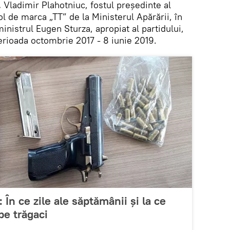
.
Vladimir Plahotniuc, fostul președinte al
ol de marca „TT” de la Ministerul Apărării, în
nistrul Eugen Sturza, apropiat al partidului,
 perioada octombrie 2017 - 8 iunie 2019.
 În ce zile ale săptămânii și la ce
pe trăgaci