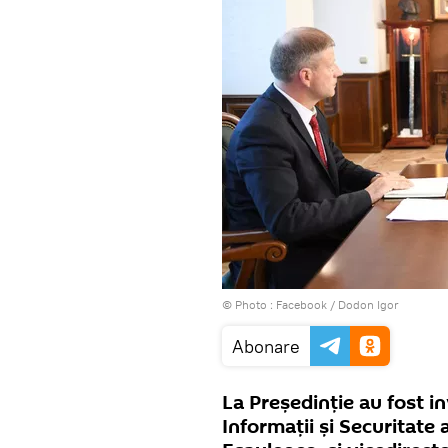
© Photo :
Facebook / Dodon Igor
Abonare
La Președinție au fost in
Informații și Securitate