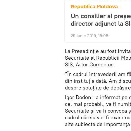
Republica Moldova
Un consilier al președ
director adjunct la S
25 Iunie 2019, 15:08
La Președinție au fost invita
Securitate al Republicii Mol
SIS, Artur Gumeniuc.
”În cadrul întrevederii am fă
din instituția dată. Am disc
despre soluțiile de depășire 
Igor Dodon i-a informat pe c
cel mai probabil, va fi numi
Securitate și va fi convoca 
cadrul căreia vor fi examina
alte subiecte de importanță