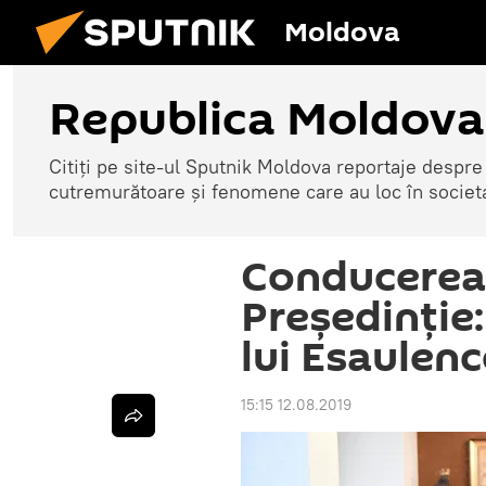
Moldova
Republica Moldova
Citiți pe site-ul Sputnik Moldova reportaje despre o
cutremurătoare și fenomene care au loc în societ
Conducerea S
Președinție
lui Esaulen
15:15 12.08.2019