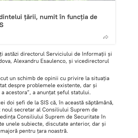
intelui țării, numit în funcția de
IS
ți astăzi directorul Serviciului de Informații și
dova, Alexandru Esaulenco, și vicedirectorul
cut un schimb de opinii cu privire la situația
utat despre problemele existente, dar și
a acestora”, a anunțat șeful statului.
ei doi șefi de la SIS că, în această săptămână,
t noul secretar al Consiliului Suprem de
ședința Consiliului Suprem de Securitate în
te unele subiecte, discutate anterior, dar și
 majoră pentru țara noastră.