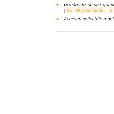
Urmărește-ne pe rețelele
|
VK
|
Odnoklassniki
|
I
Accesaţi aplicaţiile mob