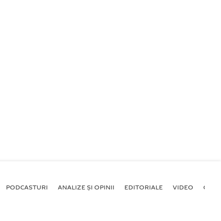
PODCASTURI
ANALIZE ȘI OPINII
EDITORIALE
VIDEO
GALE