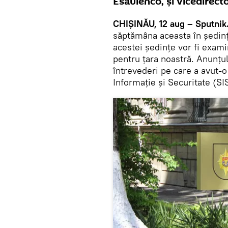
Esaulenco, și vicedirect
CHIȘINĂU, 12 aug – Sputnik
săptămâna aceasta în ședinț
acestei ședințe vor fi exam
pentru țara noastră. Anunțul 
întrevederi pe care a avut-o
Informație și Securitate (SI