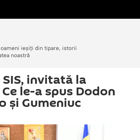
ameni ieșiți din tipare, istorii
atea noastră
IS, invitată la
: Ce le-a spus Dodon
co și Gumeniuc