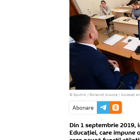
© Sputnik / Виталий Аньков
/
Accesați a
Abonare
Din 1 septembrie 2019, i
Educației, care impune o