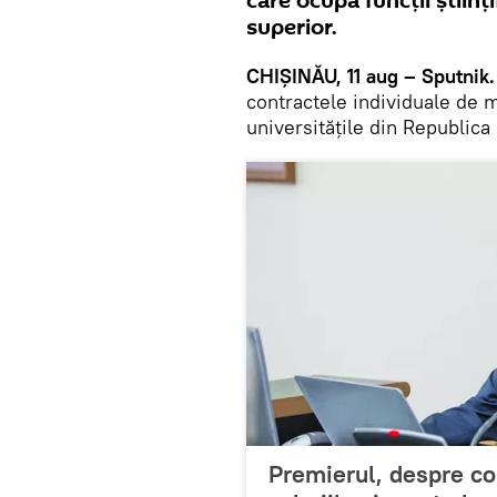
care ocupă funcţii ştiinţ
superior.
CHIȘINĂU, 11 aug – Sputnik.
contractele individuale de 
universitățile din Republica
Premierul, despre con