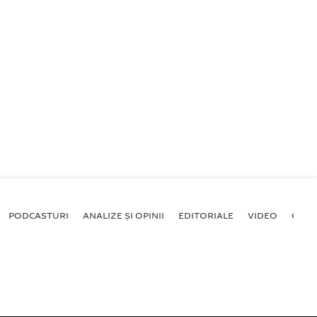
PODCASTURI
ANALIZE ȘI OPINII
EDITORIALE
VIDEO
GALE