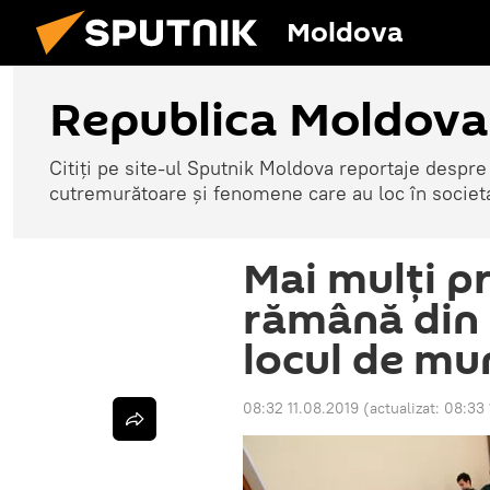
Moldova
Republica Moldova
Citiți pe site-ul Sputnik Moldova reportaje despre o
cutremurătoare și fenomene care au loc în societ
Mai mulți pr
rămână din 
locul de mu
08:32 11.08.2019
(actualizat:
08:33 