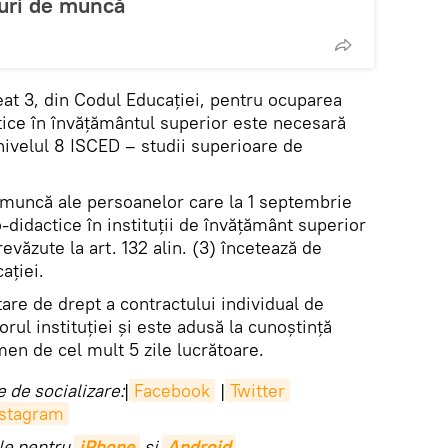
ocuri de muncă
ineat 3, din Codul Educaţiei, pentru ocuparea
actice în învăţământul superior este necesară
 nivelul 8 ISCED – studii superioare de
 muncă ale persoanelor care la 1 septembrie
o-didactice în instituţii de învăţământ superior
revăzute la art. 132 alin. (3) încetează de
aţiei.
are de drept a contractului individual de
rul instituţiei şi este adusă la cunoştinţă
en de cel mult 5 zile lucrătoare.
 de socializare:
|
Facebook
|
Twitter
nstagram
ile pentru
iPhone
și
Android