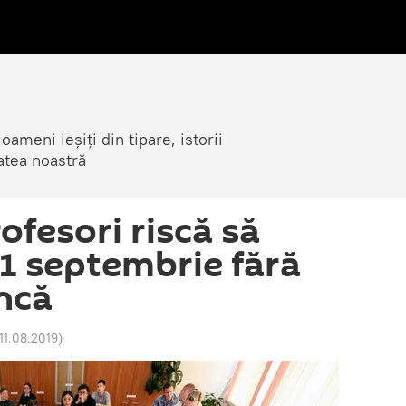
ameni ieșiți din tipare, istorii
atea noastră
ofesori riscă să
1 septembrie fără
ncă
11.08.2019
)