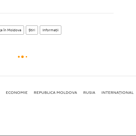
ța în Moldova
Știri
Informații
ECONOMIE
REPUBLICA MOLDOVA
RUSIA
INTERNAȚIONAL