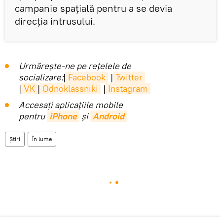
campanie spațială pentru a se devia
direcţia intrusului.
Urmărește-ne pe rețelele de
socializare:
|
Facebook
|
Twitter
|
VK
|
Odnoklassniki
|
Instagram
Accesaţi aplicaţiile mobile
pentru
iPhone
și
Android
Știri
În lume