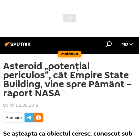
MD
Moldova
Asteroid „potențial
periculos”, cât Empire State
Building, vine spre Pământ –
raport NASA
05:45 06.08.2019
Abonare
Se aşteaptă ca obiectul ceresc, cunoscut sub