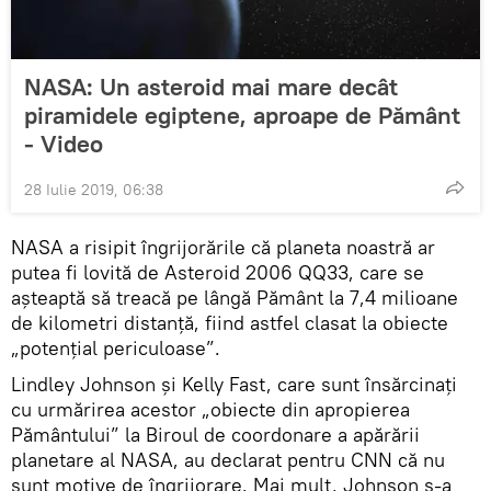
NASA: Un asteroid mai mare decât
piramidele egiptene, aproape de Pământ
- Video
28 Iulie 2019, 06:38
NASA a risipit îngrijorările că planeta noastră ar
putea fi lovită de Asteroid 2006 QQ33, care se
aşteaptă să treacă pe lângă Pământ la 7,4 milioane
de kilometri distanţă, fiind astfel clasat la obiecte
„potențial periculoase”.
Lindley Johnson și Kelly Fast, care sunt însărcinaţi
cu urmărirea acestor „obiecte din apropierea
Pământului” la Biroul de coordonare a apărării
planetare al NASA, au declarat pentru CNN că nu
sunt motive de îngrijorare. Mai mult, Johnson s-a