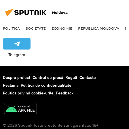
Moldova
POLITICĂ
SOCIETATE
ECONOMIE
REPUBLICA MOLDOVA
R
Telegram
Despre proiect
Centrul de presă
Reguli
Contacte
Reclamă
Politica de confidențialitate
Politica privind cookie-urile
Feedback
© 2026 Sputnik Toate drepturile sunt garantate. 18+