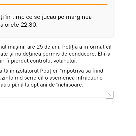
ați în timp ce se jucau pe marginea
a orele 22:30.
nul mașinii are 25 de ani. Poliția a informat că
tate și nu deținea permis de conducere. El i-a
r fi pierdut controlul volanului.
află în izolatorul Poliției, împotriva sa fiind
auzinfo.md scrie că o asemenea infracțiune
patru până la opt ani de închisoare.