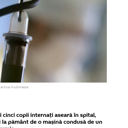
 arhiva multimedia
cinci copii internați aseară în spital,
i la pământ de o mașină condusă de un