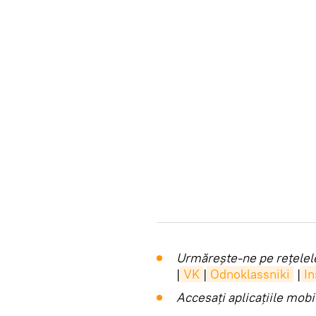
Urmărește-ne pe rețelele
|
VK
|
Odnoklassniki
|
I
Accesaţi aplicaţiile mob