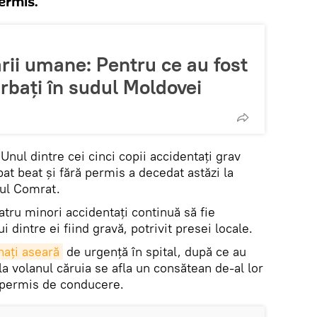
ermis.
ii umane: Pentru ce au fost
ărbați în sudul Moldovei
Unul dintre cei cinci copii accidentați grav
t beat și fără permis a decedat astăzi la
șul Comrat.
patru minori accidentați continuă să fie
ui dintre ei fiind gravă, potrivit presei locale.
nați aseară
de urgență în spital, după ce au
la volanul căruia se afla un consătean de-al lor
ă permis de conducere.