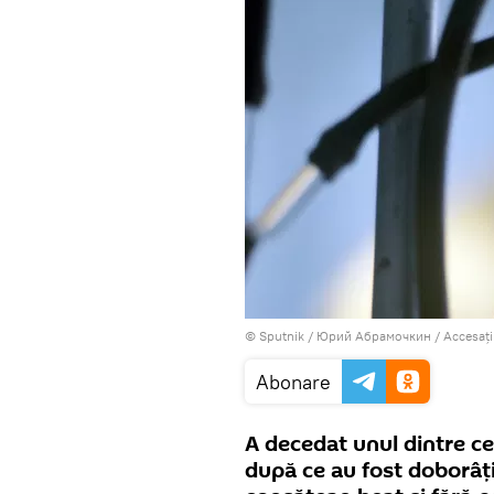
© Sputnik / Юрий Абрамочкин
/
Accesați
Abonare
A decedat unul dintre cei 
după ce au fost doborâț