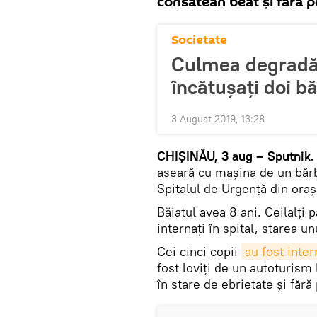
consătean beat și fără p
Societate
Culmea degradăr
încătușați doi b
3 August 2019, 13:28
CHIȘINĂU, 3 aug – Sputnik.
aseară cu mașina de un bărba
Spitalul de Urgență din ora
Băiatul avea 8 ani. Ceilalți 
internați în spital, starea un
Cei cinci copii
au fost inter
fost loviți de un autoturism 
în stare de ebrietate și făr