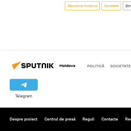
Republica Moldova
Societate
Știr
Moldova
POLITICĂ
SOCIETATE
Telegram
Despre proiect
Centrul de presă
Reguli
Contacte
Re