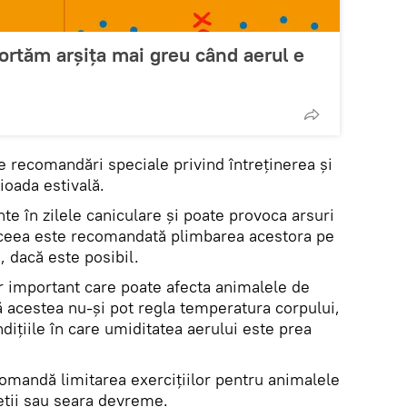
portăm arșița mai greu când aerul e
e recomandări speciale privind întreținerea și
ioada estivală.
nte în zilele caniculare și poate provoca arsuri
e aceea este recomandată plimbarea acestora pe
, dacă este posibil.
or important care poate afecta animalele de
ă acestea nu-și pot regla temperatura corpului,
ndițiile în care umiditatea aerului este prea
ecomandă limitarea exercițiilor pentru animalele
eții sau seara devreme.