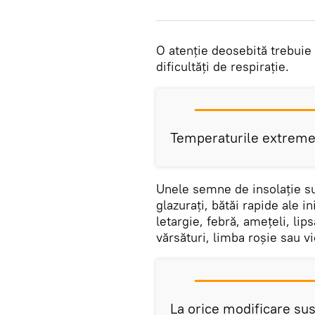
O atenție deosebită trebuie
dificultăți de respirație.
Temperaturile extreme l
Unele semne de insolație su
glazurați, bătăi rapide ale in
letargie, febră, amețeli, li
vărsături, limba roșie sau vi
La orice modificare sus