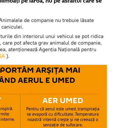
plimbați pe iarbă, nu pe asfaltul care se
Animalele de companie nu trebuie lăsate
 caniculei.
turile din interiorul unui vehicul se pot ridica
e, care pot afecta grav animalul de companie,
ea, atenționează Agenţia Naţională pentru
SA
).