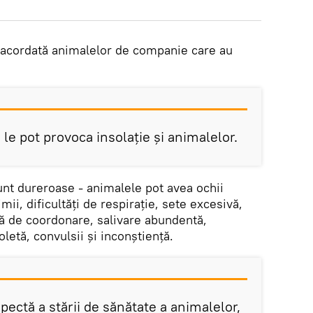
 acordată animalelor de companie care au
e pot provoca insolație și animalelor.
nt dureroase - animalele pot avea ochii
imii, dificultăți de respirație, sete excesivă,
psă de coordonare, salivare abundentă,
oletă, convulsii și inconștiență.
pectă a stării de sănătate a animalelor,