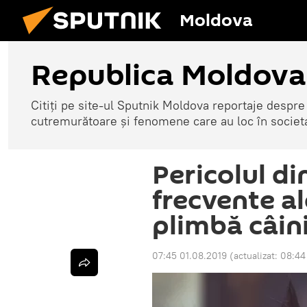
Moldova
Republica Moldova
Citiți pe site-ul Sputnik Moldova reportaje despre o
cutremurătoare și fenomene care au loc în societ
Pericolul din
frecvente al
plimbă câini
07:45 01.08.2019
(actualizat:
08:44