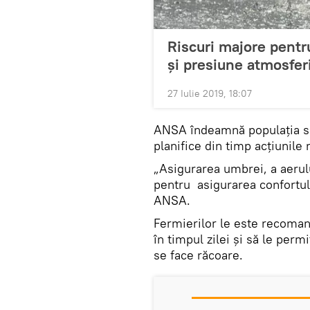
Riscuri majore pentr
și presiune atmosfer
27 Iulie 2019, 18:07
ANSA îndeamnă populația s
planifice din timp acțiunile 
„Asigurarea umbrei, a aerul
pentru asigurarea confortulu
ANSA.
Fermierilor le este recomand
în timpul zilei și să le perm
se face răcoare.