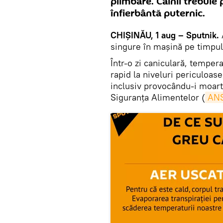
plimbare. Câinii trebuie 
înfierbântă puternic.
CHIȘINĂU, 1 aug – Sputnik.
singure în mașină pe timpul
Într-o zi caniculară, tempera
rapid la niveluri periculoas
inclusiv provocându-i moart
Siguranţa Alimentelor (
AN