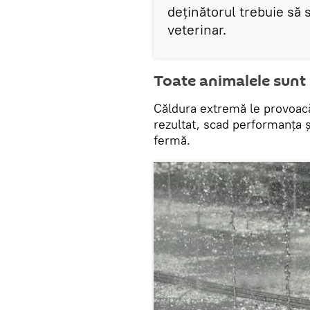
deținătorul trebuie să
veterinar.
Toate animalele sunt 
Căldura extremă le provoacă
rezultat, scad performanța ș
fermă.