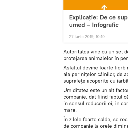
Explicație: De ce su
umed – Infografic
27 Iunie 2019, 10:10
Autoritatea vine cu un set d
protejarea animalelor în per
Asfaltul devine foarte fierbi
ale perinițelor câinilor, d
suprafețe acoperite cu iarbă
Umiditatea este un alt fact
companie, dat fiind faptul c
în sensul reducerii ei, în co
mare.
În zilele foarte calde, se r
de companie la orele dimin