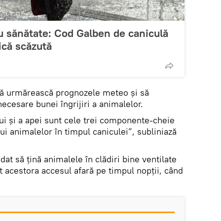
u sănătate: Cod Galben de caniculă
ică scăzută
ă urmărească prognozele meteo și să
necesare bunei îngrijiri a animalelor.
ui și a apei sunt cele trei componente-cheie
i animalelor în timpul caniculei”, subliniază
at să țină animalele în clădiri bine ventilate
it acestora accesul afară pe timpul nopții, când