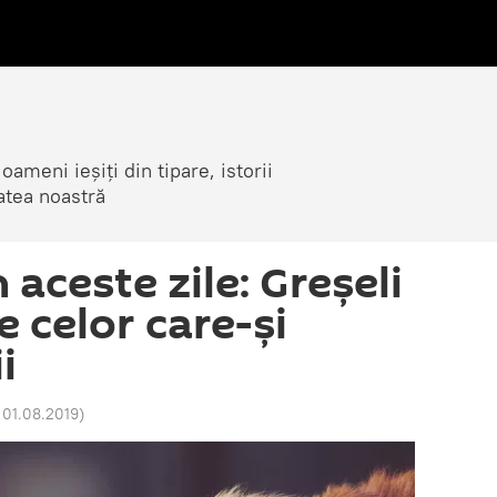
ameni ieșiți din tipare, istorii
atea noastră
 aceste zile: Greșeli
e celor care-și
i
 01.08.2019
)