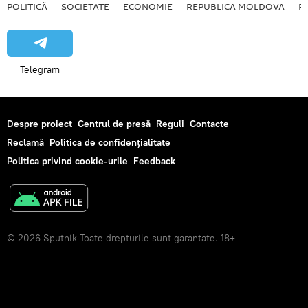
POLITICĂ
SOCIETATE
ECONOMIE
REPUBLICA MOLDOVA
R
Telegram
Despre proiect
Centrul de presă
Reguli
Contacte
Reclamă
Politica de confidențialitate
Politica privind cookie-urile
Feedback
© 2026 Sputnik Toate drepturile sunt garantate. 18+