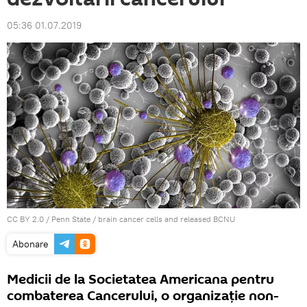
05:36 01.07.2019
CC BY 2.0
/
Penn State
/
brain cancer cells and released BCNU
Abonare
Medicii de la Societatea Americana pentru
combaterea Cancerului, o organizaţie non-