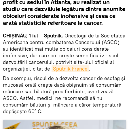
profit cu sediul în Atlanta, au realizat un
studiu care dezvăluie legătura dintre anumite
obiceiuri considerate inofensive şi ceea ce
arată statisticile referitoare la cancer.
CHIȘINĂU, 1 iul – Sputnik.
Oncologii de la Societatea
Americana pentru combaterea Cancerului (ASCO)
au identificat mai multe obiceiuri considerate
inofensive, dar care pot creşte semnificativ riscul
dezvoltării cancerului, potrivit site-ului oficial al
organizaţiei, citat de
Sputnik France
.
De exemplu, riscul de a dezvolta cancer de esofag şi
mucoasă orală creşte dacă obişnuim să consumăm
mâncare sau băutură prea fierbinte, avertizează
ASCO. Astfel, medicii ne recomandă să nu
consumăm băuturi și mâncare a căror temperatură
depășește 60° C.