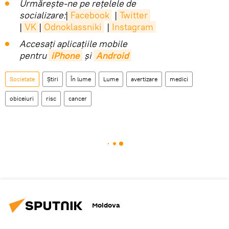
Urmărește-ne pe rețelele de
socializare:
|
Facebook
|
Twitter
|
VK
|
Odnoklassniki
|
Instagram
Accesaţi aplicaţiile mobile
pentru
iPhone
și
Android
Societate
Știri
În lume
Lume
avertizare
medici
obiceiuri
risc
cancer
Moldova