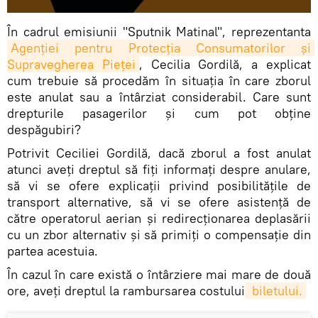
În cadrul emisiunii "Sputnik Matinal", reprezentanta
Agenției pentru Protecția Consumatorilor și 
Supravegherea Pieței
, Cecilia Gordilă, a explicat
cum trebuie să procedăm în situația în care zborul
este anulat sau a întârziat considerabil. Care sunt
drepturile pasagerilor și cum pot obține
despăgubiri?
Potrivit Ceciliei Gordilă, dacă zborul a fost anulat
atunci aveți dreptul să fiți informați despre anulare,
să vi se ofere explicații privind posibilitățile de
transport alternative, să vi se ofere asistență de
către operatorul aerian și redirecționarea deplasării
cu un zbor alternativ și să primiți o compensație din
partea acestuia.
În cazul în care există o întârziere mai mare de două
ore, aveți dreptul la rambursarea costului
 biletului.