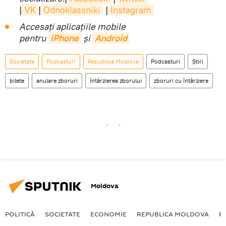
|
VK
|
Odnoklassniki
|
Instagram
Accesaţi aplicaţiile mobile
pentru
iPhone
și
Android
Societate
Podcasturi
Republica Moldova
Podcasturi
Știri
bilete
anulare zboruri
întârzierea zborului
zboruri cu întârziere
Moldova
POLITICĂ
SOCIETATE
ECONOMIE
REPUBLICA MOLDOVA
R