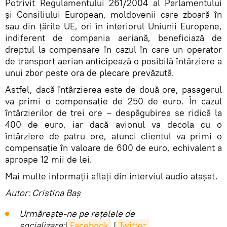
Potrivit Regulamentului 261/2004 al Parlamentului
și Consiliului European, moldovenii care zboară în
sau din țările UE, ori în interiorul Uniunii Europene,
indiferent de compania aeriană, beneficiază de
dreptul la compensare în cazul în care un operator
de transport aerian anticipează o posibilă întârziere a
unui zbor peste ora de plecare prevăzută.
Astfel, dacă întârzierea este de două ore, pasagerul
va primi o compensație de 250 de euro. În cazul
întârzierilor de trei ore – despăgubirea se ridică la
400 de euro, iar dacă avionul va decola cu o
întârziere de patru ore, atunci clientul va primi o
compensație în valoare de 600 de euro, echivalent a
aproape 12 mii de lei.
Mai multe informații aflați din interviul audio atașat.
Autor: Cristina Baș
Urmărește-ne pe rețelele de
socializare:
|
Facebook
|
Twitter