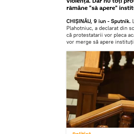
violență. Dar nu toți pro
rămâne "să apere" institu
CHIȘINĂU, 9 iun - Sputnik.
L
Plahotniuc, a declarat din s
că protestatarii vor pleca ac
vor merge să apere instituți