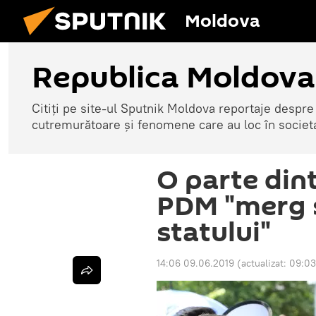
Moldova
Republica Moldova
Citiți pe site-ul Sputnik Moldova reportaje despre o
cutremurătoare și fenomene care au loc în societ
O parte dint
PDM "merg s
statului"
14:06 09.06.2019
(actualizat:
09:03