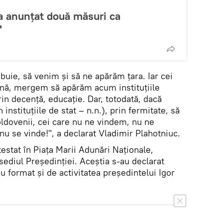
a anunțat două măsuri ca
"
rebuie, să venim și să ne apărăm țara. Iar cei
ână, mergem să apărăm acum instituțiile
rin decență, educație. Dar, totodată, dacă
 instituțiile de stat – n.n.), prin fermitate, să
ldovenii, cei care nu ne vindem, nu ne
 nu se vinde!", a declarat Vladimir Plahotniuc.
estat în Piața Marii Adunări Naționale,
sediul Președinției. Aceștia s-au declarat
 format și de activitatea președintelui Igor