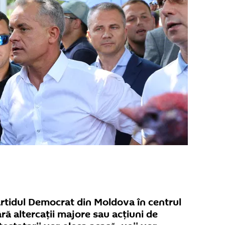
artidul Democrat din Moldova în centrul
fără altercații majore sau acțiuni de