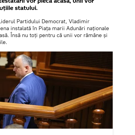
testatarii vor pleca acasă, unii vor
țiile statului.
iderul Partidului Democrat, Vladimir
cena instalată în Piața marii Adunări naționale
asă. Însă nu toți pentru că unii vor rămâne și
ile.