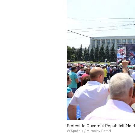
Protest la Guvernul Republicii Mol
© Sputnik / Miroslav Rotari