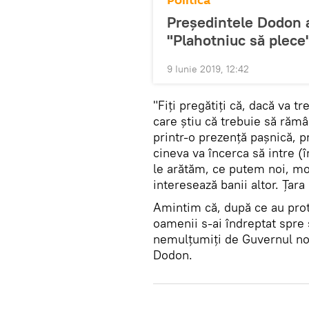
Politică
Președintele Dodon 
"Plahotniuc să plece
9 Iunie 2019, 12:42
"Fiți pregătiți că, dacă va t
care știu că trebuie să răm
printr-o prezență pașnică, p
cineva va încerca să intre (în
le arătăm, ce putem noi, mo
interesează banii altor. Țara
Amintim că, după ce au prot
oamenii s-ai îndreptat spre 
nemulțumiți de Guvernul nou
Dodon.