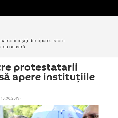
ameni ieșiți din tipare, istorii
atea noastră
re protestatarii
ă apere instituțiile
 10.06.2019
)