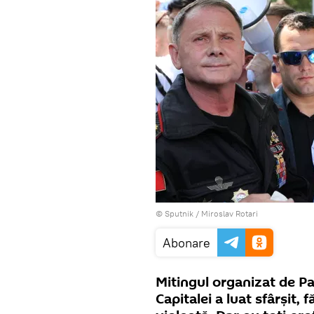
© Sputnik / Miroslav Rotari
Abonare
Mitingul organizat de P
Capitalei a luat sfârșit, 