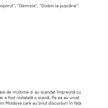
oporul”, ”Demisia”, ”Dodon la pușcărie”.
 baie de mulțime și au scandat împreună cu
ei a fost instalată o scenă. Pe ea au urcat
din Moldova care au ținut discursuri în fața