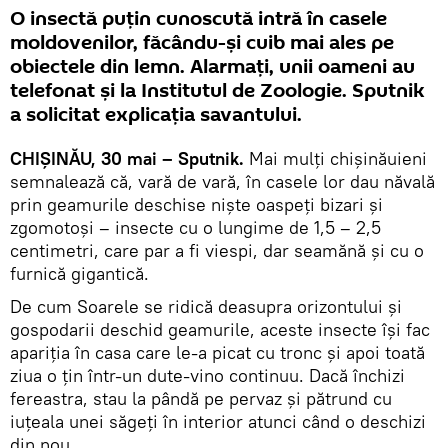
O insectă puțin cunoscută intră în casele
moldovenilor, făcându-și cuib mai ales pe
obiectele din lemn. Alarmați, unii oameni au
telefonat și la Institutul de Zoologie. Sputnik
a solicitat explicația savantului.
CHIȘINĂU, 30 mai – Sputnik.
Mai mulți chișinăuieni
semnalează că, vară de vară, în casele lor dau năvală
prin geamurile deschise niște oaspeți bizari și
zgomotoși – insecte cu o lungime de 1,5 – 2,5
centimetri, care par a fi viespi, dar seamănă și cu o
furnică gigantică.
De cum Soarele se ridică deasupra orizontului și
gospodarii deschid geamurile, aceste insecte își fac
apariția în casa care le-a picat cu tronc și apoi toată
ziua o țin într-un dute-vino continuu. Dacă închizi
fereastra, stau la pândă pe pervaz și pătrund cu
iuțeala unei săgeți în interior atunci când o deschizi
din nou.