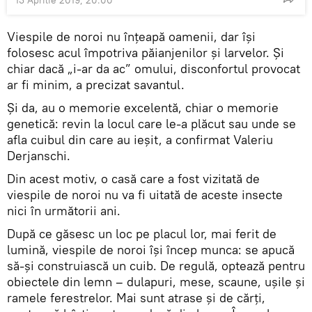
Viespile de noroi nu înțeapă oamenii, dar își
folosesc acul împotriva păianjenilor și larvelor. Și
chiar dacă „i-ar da ac” omului, disconfortul provocat
ar fi minim, a precizat savantul.
Și da, au o memorie excelentă, chiar o memorie
genetică: revin la locul care le-a plăcut sau unde se
afla cuibul din care au ieșit, a confirmat Valeriu
Derjanschi.
Din acest motiv, o casă care a fost vizitată de
viespile de noroi nu va fi uitată de aceste insecte
nici în următorii ani.
După ce găsesc un loc pe placul lor, mai ferit de
lumină, viespile de noroi își încep munca: se apucă
să-și construiască un cuib. De regulă, optează pentru
obiectele din lemn – dulapuri, mese, scaune, ușile și
ramele ferestrelor. Mai sunt atrase și de cărți,