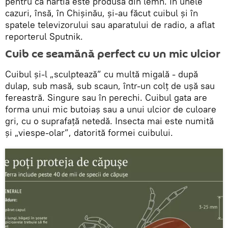
pentru că hârtia este produsă din lemn. În unele
cazuri, însă, în Chișinău, și-au făcut cuibul și în
spatele televizorului sau aparatului de radio, a aflat
reporterul Sputnik.
Cuib ce seamănă perfect cu un mic ulcior
Cuibul și-l „sculptează” cu multă migală - după
dulap, sub masă, sub scaun, într-un colț de ușă sau
fereastră. Singure sau în perechi. Cuibul gata are
forma unui mic butoiaș sau a unui ulcior de culoare
gri, cu o suprafață netedă. Insecta mai este numită
și „viespe-olar”, datorită formei cuibului.