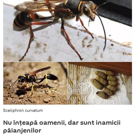
Sceliphron curvatum
Nu înțeapă oamenii, dar sunt inamicii
păianjenilor