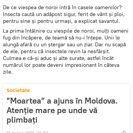
De ce viespea de noroi intră în casele oamenilor?
Insecta caută un adăpost sigur, ferit de vânt și ploi,
pentru sine și pentru urmași, a explicat savantul.
La prima întâlnire cu viespile de noroi, mulți oameni
fug din încăpere, de teamă să nu-i înțepe. Unii le
alungă afară cu un ștergar sau un ziar. Dar nu scapă
de ele, pentru că insectele revin la nesfârșit.
Culmea e că-și aduc și alte surate, astfel încât
numărul lor poate deveni impresionant în câteva
zile.
Societate
”Moartea” a ajuns în Moldova.
Atenție mare pe unde vă
plimbați
13 Aprilie 2019, 20:00