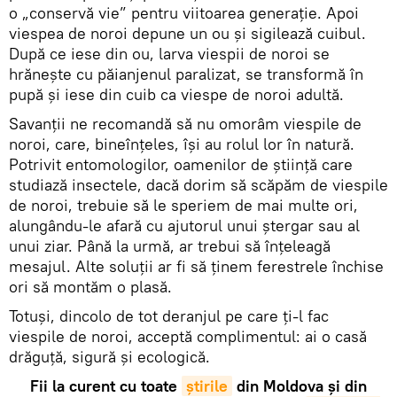
o „conservă vie” pentru viitoarea generație. Apoi
viespea de noroi depune un ou și sigilează cuibul.
După ce iese din ou, larva viespii de noroi se
hrănește cu păianjenul paralizat, se transformă în
pupă și iese din cuib ca viespe de noroi adultă.
Savanții ne recomandă să nu omorâm viespile de
noroi, care, bineînțeles, își au rolul lor în natură.
Potrivit entomologilor, oamenilor de știință care
studiază insectele, dacă dorim să scăpăm de viespile
de noroi, trebuie să le speriem de mai multe ori,
alungându-le afară cu ajutorul unui ștergar sau al
unui ziar. Până la urmă, ar trebui să înțeleagă
mesajul. Alte soluții ar fi să ținem ferestrele închise
ori să montăm o plasă.
Totuși, dincolo de tot deranjul pe care ți-l fac
viespile de noroi, acceptă complimentul: ai o casă
drăguță, sigură și ecologică.
Fii la curent cu toate
știrile
din Moldova și din