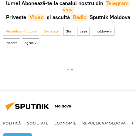
lume! Abonează-te la canalul nostru din
Telegram 
>>>
Privește
Video
și ascultă
Radio
Sputnik Moldova
Republica Moldova
Societate
Știri
case
moldoveni
insecte
agresiv
Moldova
POLITICĂ
SOCIETATE
ECONOMIE
REPUBLICA MOLDOVA
R