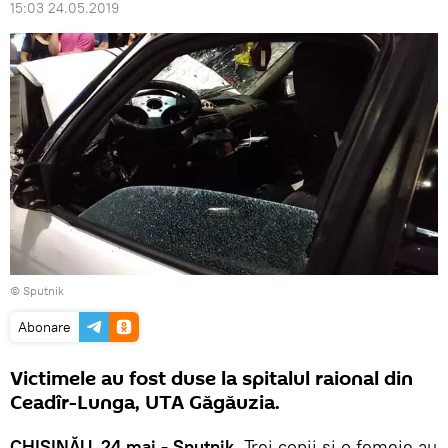
15:03 24.05.2019
© Sputnik
Abonare
Victimele au fost duse la spitalul raional din
Ceadîr-Lunga, UTA Găgăuzia.
CHIȘINĂU, 24 mai - Sputnik.
Trei copii și o femeie au