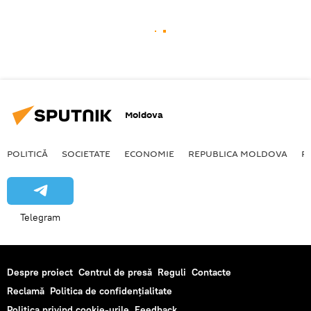
Moldova
POLITICĂ
SOCIETATE
ECONOMIE
REPUBLICA MOLDOVA
R
Telegram
Despre proiect
Centrul de presă
Reguli
Contacte
Reclamă
Politica de confidențialitate
Politica privind cookie-urile
Feedback