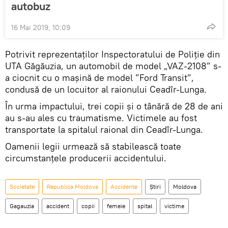
autobuz
16 Mai 2019, 10:09
Potrivit reprezentaților Inspectoratului de Poliție din
UTA Găgăuzia, un automobil de model „VAZ-2108” s-
a ciocnit cu o mașină de model ”Ford Transit”,
condusă de un locuitor al raionului Ceadîr-Lunga.
În urma impactului, trei copii și o tânără de 28 de ani
au s-au ales cu traumatisme. Victimele au fost
transportate la spitalul raional din Ceadîr-Lunga.
Oamenii legii urmează să stabilească toate
circumstanțele producerii accidentului.
Societate
Republica Moldova
Accidente
Știri
Moldova
Gagauzia
accident
copii
femeie
spital
victime