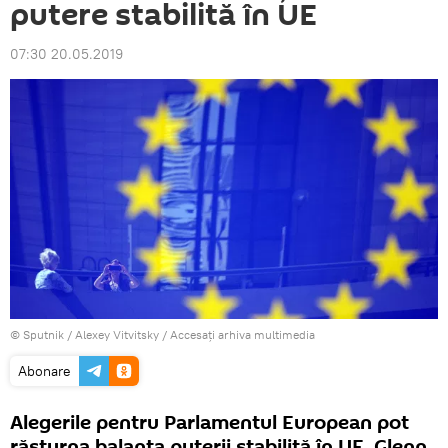
putere stabilită în UE
07:30 20.05.2019
© Sputnik / Alexey Vitvitsky
/
Accesați arhiva multimedia
Abonare
Alegerile pentru Parlamentul European pot
răsturna balanța puterii stabilită în UE. Glenn