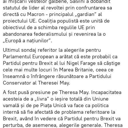
ai mişcării vestelor galbene, Salvini a dobândit
statutul de lider al revoltei prin confruntarea sa
directă cu Macron - principalul „gardian” al
proiectului UE. Coaliția populistă este unită de
obiectivul de a schimba regulile UE prin
abandonarea federalismului și revenirea la o
„Europă a națiunilor”.
Ultimul sondaj referitor la alegerile pentru
Parlamentul European a arătat că este probabil ca
Partidul pentru Brexit al lui Nigel Farage să câștige
cele mai multe locuri în Marea Britanie, ceea ce
înseamnă o înfrângere răsunătoare a Partidului
Conservator al Theresei May.
A fost pusă presiune pe Theresa May. Incapacitatea
acesteia de a „livra” o ieşire totală din Uniune
vamală și de pe Piața Unică va face ca politica
internă să fie afectată de problema referitoare la
Brexit, având în vedere că Partidul pentru Brexit va
perturba, de asemenea, alegerile generale. Theresa