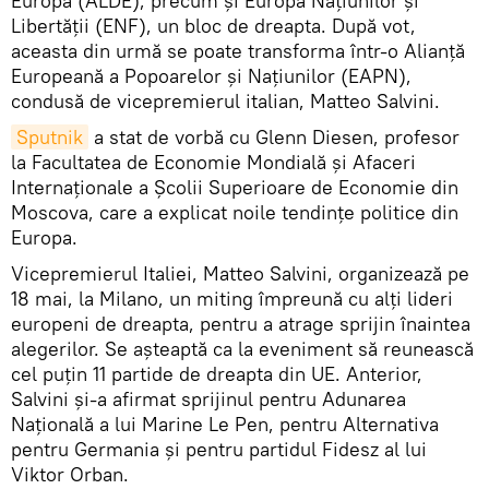
Europa (ALDE), precum și Europa Națiunilor și
Libertății (ENF), un bloc de dreapta. După vot,
aceasta din urmă se poate transforma într-o Alianță
Europeană a Popoarelor și Naţiunilor (EAPN),
condusă de vicepremierul italian, Matteo Salvini.
Sputnik
a stat de vorbă cu Glenn Diesen, profesor
la Facultatea de Economie Mondială și Afaceri
Internaționale a Școlii Superioare de Economie din
Moscova, care a explicat noile tendințe politice din
Europa.
Vicepremierul Italiei, Matteo Salvini, organizează pe
18 mai, la Milano, un miting împreună cu alți lideri
europeni de dreapta, pentru a atrage sprijin înaintea
alegerilor. Se așteaptă ca la eveniment să reunească
cel puțin 11 partide de dreapta din UE. Anterior,
Salvini și-a afirmat sprijinul pentru Adunarea
Naţională a lui Marine Le Pen, pentru Alternativa
pentru Germania și pentru partidul Fidesz al lui
Viktor Orban.