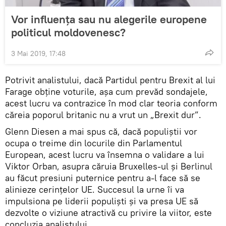
Vor influența sau nu alegerile europene
politicul moldovenesc?
3 Mai 2019, 17:48
Potrivit analistului, dacă Partidul pentru Brexit al lui
Farage obţine voturile, așa cum prevăd sondajele,
acest lucru va contrazice în mod clar teoria conform
căreia poporul britanic nu a vrut un „Brexit dur”.
Glenn Diesen a mai spus că, dacă populiștii vor
ocupa o treime din locurile din Parlamentul
European, acest lucru va însemna o validare a lui
Viktor Orban, asupra căruia Bruxelles-ul și Berlinul
au făcut presiuni puternice pentru a-l face să se
alinieze cerinţelor UE. Succesul la urne îi va
impulsiona pe liderii populiști și va presa UE să
dezvolte o viziune atractivă cu privire la viitor, este
concluzia analistului.