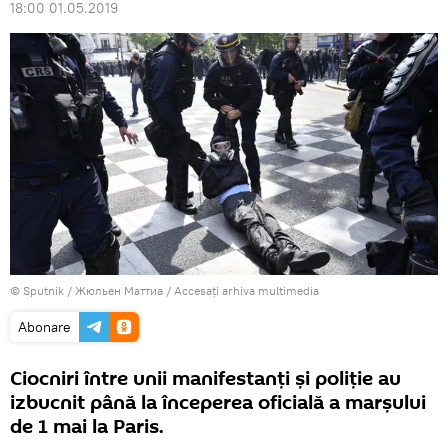
18:00 01.05.2019
© Sputnik / Жюльен Маттиа
/
Accesați arhiva multimedia
Abonare
Ciocniri între unii manifestanți și poliție au
izbucnit până la începerea oficială a marșului
de 1 mai la Paris.