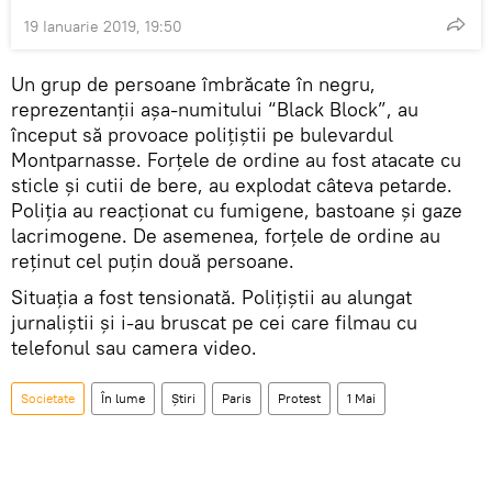
19 Ianuarie 2019, 19:50
Un grup de persoane îmbrăcate în negru,
reprezentanții așa-numitului “Black Block”, au
început să provoace polițiștii pe bulevardul
Montparnasse. Forțele de ordine au fost atacate cu
sticle și cutii de bere, au explodat câteva petarde.
Poliția au reacționat cu fumigene, bastoane și gaze
lacrimogene. De asemenea, forțele de ordine au
reținut cel puțin două persoane.
Situația a fost tensionată. Polițiștii au alungat
jurnaliștii și i-au bruscat pe cei care filmau cu
telefonul sau camera video.
Societate
În lume
Știri
Paris
Protest
1 Mai