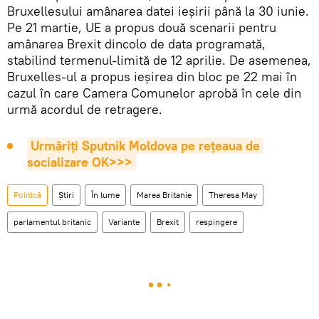
Bruxellesului amânarea datei ieşirii până la 30 iunie.
Pe 21 martie, UE a propus două scenarii pentru
amânarea Brexit dincolo de data programată,
stabilind termenul-limită de 12 aprilie. De asemenea,
Bruxelles-ul a propus ieşirea din bloc pe 22 mai în
cazul în care Camera Comunelor aprobă în cele din
urmă acordul de retragere.
Urmăriți Sputnik Moldova pe rețeaua de 
socializare OK>>>
Politică
Știri
În lume
Marea Britanie
Theresa May
parlamentul britanic
Variante
Brexit
respingere