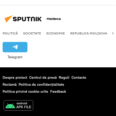
Moldova
POLITICĂ
SOCIETATE
ECONOMIE
REPUBLICA MOLDOVA
R
Telegram
Despre proiect
Centrul de presă
Reguli
Contacte
Reclamă
Politica de confidențialitate
Politica privind cookie-urile
Feedback