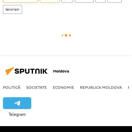
terorism
Moldova
POLITICĂ
SOCIETATE
ECONOMIE
REPUBLICA MOLDOVA
R
Telegram