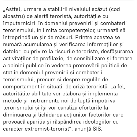
„Astfel, urmare a stabilirii nivelului scăzut (cod
albastru) de alertă teroristă, autorităţile cu
împuterniciri în domeniul prevenirii şi combaterii
terorismului, în limita competenţelor, urmează să
întreprindă un şir de măsuri. Printre acestea se
numără acumularea şi verificarea informațiilor și
datelor cu privire la riscurile teroriste, desfăşurarea
activităţilor de profilaxie, de sensibilizare şi formare
a opiniei publice în vederea promovării politicii de
stat în domeniul prevenirii şi combaterii
terorismului, precum şi despre regulile de
comportament în situaţii de criză teroristă. La fel,
autorităţile abilitate vor elabora și implementa
metode și instrumente noi de luptă împotriva
terorismului şi îşi vor canaliza eforturile la
diminuarea şi lichidarea acţiunilor factorilor care
provoacă apariţia şi răspândirea ideologiilor cu
caracter extremist-terorist”, anunță SIS.