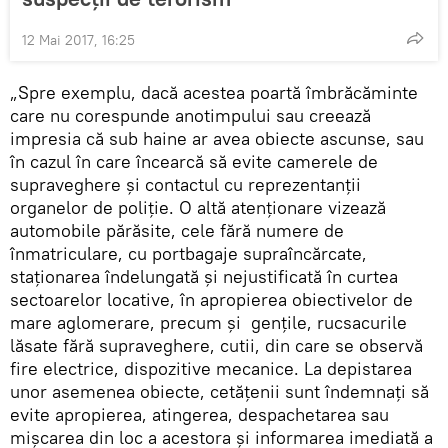
12 Mai 2017, 16:25
„Spre exemplu, dacă acestea poartă îmbrăcăminte
care nu corespunde anotimpului sau creează
impresia că sub haine ar avea obiecte ascunse, sau
în cazul în care încearcă să evite camerele de
supraveghere şi contactul cu reprezentanții
organelor de poliție. O altă atenţionare vizează
automobile părăsite, cele fără numere de
înmatriculare, cu portbagaje supraîncărcate,
staționarea îndelungată şi nejustificată în curtea
sectoarelor locative, în apropierea obiectivelor de
mare aglomerare, precum şi gențile, rucsacurile
lăsate fără supraveghere, cutii, din care se observă
fire electrice, dispozitive mecanice. La depistarea
unor asemenea obiecte, cetăţenii sunt îndemnaţi să
evite apropierea, atingerea, despachetarea sau
mișcarea din loc a acestora şi informarea imediată a