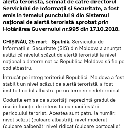
alertă teroristă, semnat de către directorul
Serviciului de Informaţii şi Securitate, a fost
emis în temeiul punctului 9 din Sistemul
naţional de alertă teroristă aprobat prin
Hotărârea Guvernului nr.995 din 17.10.2018.
CHIȘINĂU, 25 mart - Sputnik.
Serviciului de
Informaţii şi Securitate (SIS) din Moldova a anunțat
astăzi că nivelul scăzut de alertă teroristă la nivel
naţional a determinat ca Republica Moldova să fie pe
cod albastru.
Întrucât pe întreg teritoriul Republicii Moldova a fost
stabilit un nivel scăzut de alertă teroristă, a fost
instituit codul albastru pe un termen nedeterminat.
Codurile emise de autorități reprezintă gradul de
risc în funcție de intensitatea manifestării
pericolului terorist. Acestea sunt patru la număr:
nivel scăzut (culoare albastră); nivel moderat
(culoare galbenă); nivel ridicat (culoare portocalie)