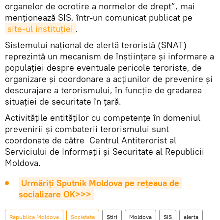
organelor de ocrotire a normelor de drept”, mai
menționează SIS, într-un comunicat publicat pe
site-ul instituției
.
Sistemului național de alertă teroristă (SNAT)
reprezintă un mecanism de înștiințare și informare a
populației despre eventuale pericole teroriste, de
organizare și coordonare a acțiunilor de prevenire și
descurajare a terorismului, în funcție de gradarea
situației de securitate în țară.
Activitățile entităţilor cu competențe în domeniul
prevenirii și combaterii terorismului sunt
coordonate de către Centrul Antiterorist al
Serviciului de Informaţii şi Securitate al Republicii
Moldova.
Urmăriți Sputnik Moldova pe rețeaua de 
socializare OK>>>
Republica Moldova
Societate
Știri
Moldova
SIS
alerta