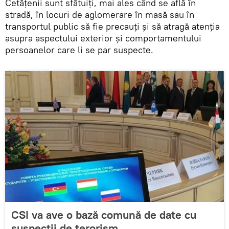
Cetățenii sunt sfătuiți, mai ales când se află în
stradă, în locuri de aglomerare în masă sau în
transportul public să fie precauţi şi să atragă atenția
asupra aspectului exterior şi comportamentului
persoanelor care li se par suspecte.
CSI va ave o bază comună de date cu
suspecții de terorism