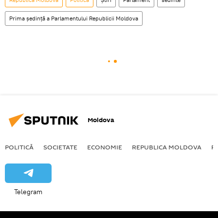
Prima ședință a Parlamentului Republicii Moldova
Moldova
POLITICĂ
SOCIETATE
ECONOMIE
REPUBLICA MOLDOVA
R
Telegram