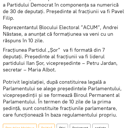
a Partidului Democrat în componența sa numerică
de 30 de deputați. Președinte al fracțiunii va fi Pavel
Filip.
Reprezentantul Blocului Electoral ”ACUM”, Andrei
Năstase, a anunțat că formațiunea va veni cu un
răspuns în 10 zile.
Fracțiunea Partidul „Șor” va fi formată din 7
deputați. Președinte al fracțiunii va fi liderul
partidului Ilan Șor, vicepreședinte – Petru Jardan,
secretar – Maria Albot.
Potrivit legislației, după constituirea legală a
Parlamentului se alege preşedintele Parlamentului,
vicepreşedinţii şi se formează Biroul Permanent al
Parlamentului. În termen de 10 zile de la prima
ședință, sunt constituite fracţiunile parlamentare,
care funcţionează în baza regulamentului propriu.
Republica Moldova
Politică
Știri
Parlament
sedinte