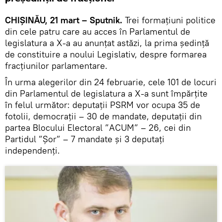
CHIȘINĂU, 21 mart – Sputnik.
Trei formațiuni politice
din cele patru care au acces în Parlamentul de
legislatura a X-a au anunțat astăzi, la prima ședință
de constituire a noului Legislativ, despre formarea
fracțiunilor parlamentare.
În urma alegerilor din 24 februarie, cele 101 de locuri
din Parlamentul de legislatura a X-a sunt împărțite
în felul următor: deputații PSRM vor ocupa 35 de
fotolii, democrații – 30 de mandate, deputații din
partea Blocului Electoral ”ACUM” – 26, cei din
Partidul ”Șor” – 7 mandate și 3 deputați
independenți.