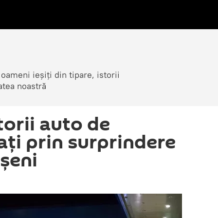
ameni ieșiți din tipare, istorii
atea noastră
orii auto de
ați prin surprindere
șeni