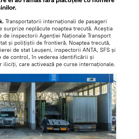
tre ei au rămas fără plăcuțele cu numere
nilor.
k.
Transportatorii internaționali de pasageri
e surprize neplăcute noaptea trecută. Aceștia
re de inspectorii Agenției Naționale Transport
tat și polițiștii de frontieră. Noaptea trecută,
tierei de stat Leușeni, inspectorii ANTA, SFS și
de control, în vederea identificării și
r iliciți, care activează pe curse internaționale.