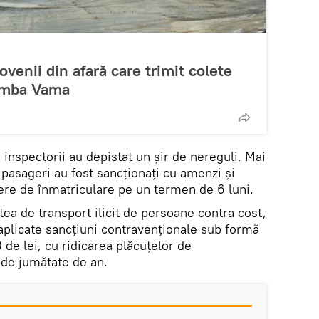
venii din afară care trimit colete
himba Vama
, inspectorii au depistat un șir de nereguli. Mai
 pasageri au fost sancționați cu amenzi și
ere de înmatriculare pe un termen de 6 luni.
tatea de transport ilicit de persoane contra cost,
 aplicate sancțiuni contravenționale sub formă
de lei, cu ridicarea plăcuțelor de
 de jumătate de an.