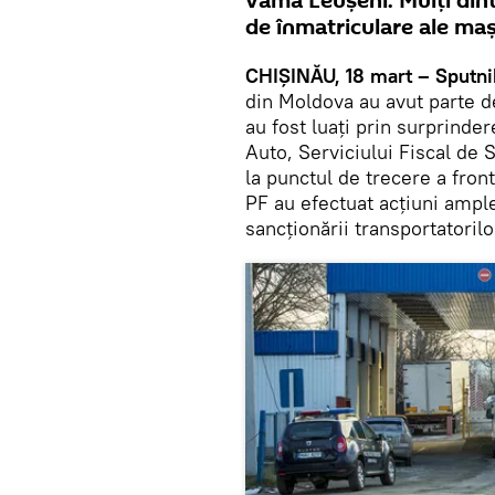
vama Leușeni. Mulți din
de înmatriculare ale mași
CHIȘINĂU, 18 mart – Sputni
din Moldova au avut parte d
au fost luați prin surprinde
Auto, Serviciului Fiscal de S
la punctul de trecere a fron
PF au efectuat acțiuni ample 
sancționării transportatorilo