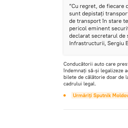
”Cu regret, de fiecare 
sunt depistați transport
de transport în stare t
pericol eminent securita
declarat secretarul de 
Infrastructurii, Sergiu 
Conducătorii auto care pres
îndemnați să-și legalizeze ac
bilete de călătorie doar de l
cadrului legal.
Urmăriți Sputnik Moldo