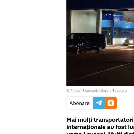
© Photo :
Facebook / Sergiu Bucataru
Abonare
Mai mulți transportatori
internaționale au fost lu