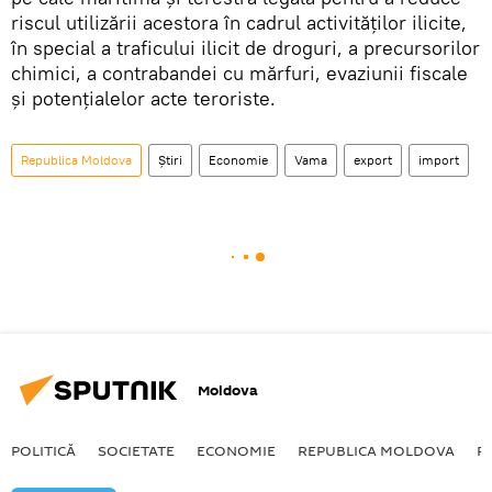
riscul utilizării acestora în cadrul activităților ilicite,
în special a traficului ilicit de droguri, a precursorilor
chimici, a contrabandei cu mărfuri, evaziunii fiscale
și potențialelor acte teroriste.
Republica Moldova
Știri
Economie
Vama
export
import
Moldova
POLITICĂ
SOCIETATE
ECONOMIE
REPUBLICA MOLDOVA
R