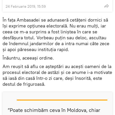
24 Februarie 2019, 15:59
În fața Ambasadei se adunaseră cetățeni dornici să
își exprime opțiunea electorală. Nu erau mulți, iar
ceea ce m-a surprins a fost liniștea în care se
desfășura totul. Vorbeau puțin sau deloc, ascultau
de îndemnul jandarmilor de a intra numai câte zece
și apoi păreseau instituția rapid.
Înăuntru, aceeași ordine.
Am reușit să aflu ce așteptări au acești oameni de la
procesul electoral de astăzi și ce anume i-a motivate
să iasă din casă într-o zi care, deși însorită, este
destul de friguroasă.
”Poate schimbăm ceva în Moldova, chiar