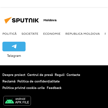
Moldova
POLITICĂ
SOCIETATE
ECONOMIE
REPUBLICA MOLDOVA
R
Telegram
Despre proiect
Centrul de presă
Reguli
Contacte
Reclamă
Politica de confidențialitate
Politica privind cookie-urile
Feedback