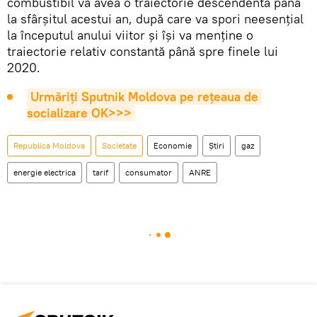
combustibil va avea o traiectorie descendentă până
la sfârșitul acestui an, după care va spori neesențial
la începutul anului viitor și își va menține o
traiectorie relativ constantă până spre finele lui
2020.
Urmăriți Sputnik Moldova pe rețeaua de 
socializare OK>>>
Republica Moldova
Societate
Economie
Știri
gaz
energie electrica
tarif
consumator
ANRE