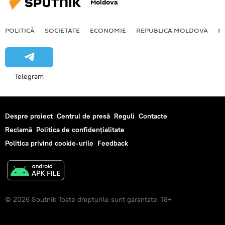
Moldova
POLITICĂ
SOCIETATE
ECONOMIE
REPUBLICA MOLDOVA
R
Telegram
Despre proiect
Centrul de presă
Reguli
Contacte
Reclamă
Politica de confidențialitate
Politica privind cookie-urile
Feedback
© 2026 Sputnik Toate drepturile sunt garantate. 18+