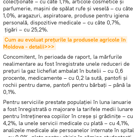
colecţionate – cu câte 1,1%, articole cosmetice şi
parfumerie, maşini de spălat rufe şi veselă – cu câte
1,0%, aragazuri, aspiratoare, produse pentru igiena
personală, dispozitive medicale – cu câte 0,7%,
ţigări – cu 25,2%.
Cum au evoluat prețurile la produsele agricole în 
Moldova - detalii>>>
Concomitent, în perioada de raport, la mărfurile
nealimentare au fost înregistrate unele reduceri de
preţuri la gaz lichefiat ambalat în butelii – cu 0,6
procente, medicamente – cu 0,2 la sută, pantofi şi
rochii pentru dame, pantofi pentru bărbaţi – până la
0,1%.
Pentru serviciile prestate populaţiei în luna ianuarie
a fost înregistrată o majorare la tarifele medii lunare
pentru întreţinerea copiilor în creşe şi grădiniţe – cu
4,2%, la unele servicii medicale cu plată – cu 4,1%,
analizele medicale ale persoanelor internate în spital