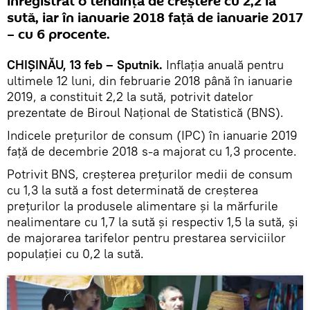
înregistrat o tendinţă de creştere cu 2,2 la
sută, iar în ianuarie 2018 faţă de ianuarie 2017
– cu 6 procente.
CHIȘINĂU, 13 feb – Sputnik.
Inflația anuală pentru
ultimele 12 luni, din februarie 2018 până în ianuarie
2019, a constituit 2,2 la sută, potrivit datelor
prezentate de Biroul Național de Statistică (BNS).
Indicele prețurilor de consum (IPC) în ianuarie 2019
faţă de decembrie 2018 s-a majorat cu 1,3 procente.
Potrivit BNS, creșterea prețurilor medii de consum
cu 1,3 la sută a fost determinată de creşterea
preţurilor la produsele alimentare şi la mărfurile
nealimentare cu 1,7 la sută şi respectiv 1,5 la sută, și
de majorarea tarifelor pentru prestarea serviciilor
populaţiei cu 0,2 la sută.