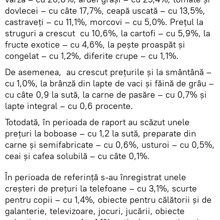
dovlecei – cu câte 17,7%, ceapă uscată – cu 13,5%,
castraveţi – cu 11,1%, morcovi – cu 5,0%. Prețul la
struguri a crescut cu 10,6%, la cartofi – cu 5,9%, la
fructe exotice – cu 4,6%, la peşte proaspăt şi
congelat – cu 1,2%, diferite crupe – cu 1,1%.
De asemenea, au crescut prețurile și la smântână –
cu 1,0%, la brânză din lapte de vaci şi făină de grâu –
cu câte 0,9 la sută, la carne de pasăre – cu 0,7% și
lapte integral – cu 0,6 procente.
Totodată, în perioada de raport au scăzut unele
prețuri la boboase – cu 1,2 la sută, preparate din
carne şi semifabricate – cu 0,6%, usturoi – cu 0,5%,
ceai şi cafea solubilă – cu câte 0,1%.
În perioada de referinţă s-au înregistrat unele
creşteri de preţuri la telefoane – cu 3,1%, scurte
pentru copii – cu 1,4%, obiecte pentru călătorii şi de
galanterie, televizoare, jocuri, jucării, obiecte