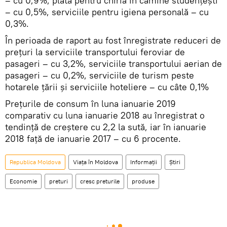
– cu 0,9%, plata pentru chiria în cămine studenţeşti
– cu 0,5%, serviciile pentru igiena personală – cu
0,3%.
În perioada de raport au fost înregistrate reduceri de
prețuri la serviciile transportului feroviar de
pasageri – cu 3,2%, serviciile transportului aerian de
pasageri – cu 0,2%, serviciile de turism peste
hotarele ţării şi serviciile hoteliere – cu câte 0,1%
Preţurile de consum în luna ianuarie 2019
comparativ cu luna ianuarie 2018 au înregistrat o
tendinţă de creştere cu 2,2 la sută, iar în ianuarie
2018 faţă de ianuarie 2017 – cu 6 procente.
Republica Moldova
Viața în Moldova
Informații
Știri
Economie
preturi
cresc preturile
produse