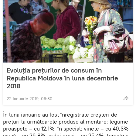
Evoluția prețurilor de consum în
Republica Moldova în luna decembrie
2018
22 Ianuarie 2019, 09:30
În luna ianuarie au fost înregistrate creşteri de
preţuri la următoarele produse alimentare: legume
proaspete – cu 12,1%, în special: vinete – cu 40,3%,
varză – cu 26,8%, ardei graşi – cu 25,4%, tomate şi