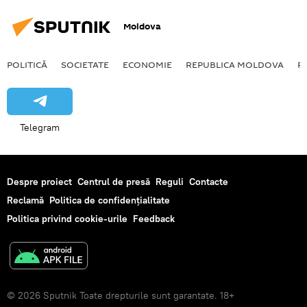
Moldova
POLITICĂ
SOCIETATE
ECONOMIE
REPUBLICA MOLDOVA
R
Telegram
Despre proiect
Centrul de presă
Reguli
Contacte
Reclamă
Politica de confidențialitate
Politica privind cookie-urile
Feedback
© 2026 Sputnik Toate drepturile sunt garantate. 18+