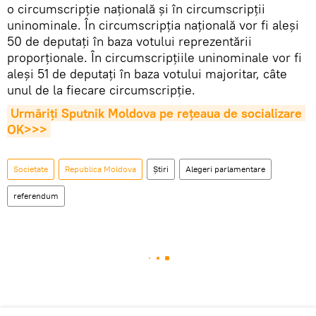
o circumscripție națională și în circumscripții
uninominale. În circumscripția națională vor fi aleși
50 de deputați în baza votului reprezentării
proporționale. În circumscripțiile uninominale vor fi
aleși 51 de deputați în baza votului majoritar, câte
unul de la fiecare circumscripție.
Urmăriți Sputnik Moldova pe rețeaua de socializare 
OK>>>
Societate
Republica Moldova
Știri
Alegeri parlamentare
referendum