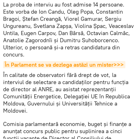
La proba de interviu au fost admise 14 persoane.
Este vorba de Ion Candu, Oleg Popa, Constantin
Bragoi, Ștefan Creangă, Viorel Gamurar, Sergiu
Ungureanu, Svetlana Zapșa, Violina Șpac, Veaceslav
Untila, Eugen Carpov, Dan Bârsă, Octavian Calmâc,
Anatolie Zagorodnîi și Dumitru Suhoborcenco.
Ulterior, o persoană și-a retras candidatura din
concurs.
În Parlament se va dezlega astăzi un mister>>>
În calitate de observatori fără drept de vot, la
interviul de selectare a candidaților pentru funcția
de director al ANRE, au asistat reprezentanții
Comunității Energetice, Delegației UE în Republica
Moldova, Guvernului și Universității Tehnice a
Moldovei.
Comisia parlamentară economie, buget și finanțe a
anunțat concurs public pentru suplinirea a cinci
funcții vacante de Director al Consiliului de