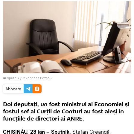
© Sputnik / Мирослав Ротарь
Abonare
Doi deputați, un fost ministrul al Economiei și
fostul șef al Curții de Conturi au fost aleși în
funcțiile de directori ai ANRE.
CHIȘINĂU, 23 ian – Sputnik.
Ștefan Creangă,