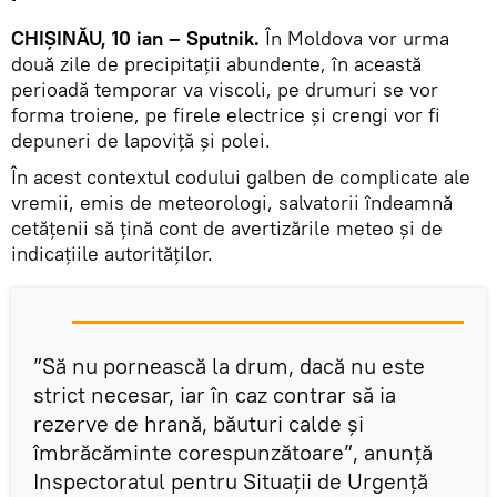
CHIȘINĂU, 10 ian – Sputnik.
În Moldova vor urma
două zile de precipitații abundente, în această
perioadă temporar va viscoli, pe drumuri se vor
forma troiene, pe firele electrice și crengi vor fi
depuneri de lapoviță și polei.
În acest contextul codului galben de complicate ale
vremii, emis de meteorologi, salvatorii îndeamnă
cetățenii să țină cont de avertizările meteo și de
indicațiile autorităților.
”Să nu pornească la drum, dacă nu este
strict necesar, iar în caz contrar să ia
rezerve de hrană, băuturi calde și
îmbrăcăminte corespunzătoare”, anunță
Inspectoratul pentru Situații de Urgență