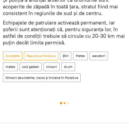
acoperite de zăpadă în toată țara, stratul fiind mai
consistent în regiunile de sud și de centru.
Echipajele de patrulare activează permanent, iar
șoferii sunt atenționați că, pentru siguranța lor, în
astfel de condiții trebuie să circule cu 20-30 km mai
puțin decât limita permisă.
Societate
Republica Moldova
Știri
Meteo
salvatori
meteo
cod galben
ninsori
drum
Ninsori abundente, viscol și troiene în Moldova