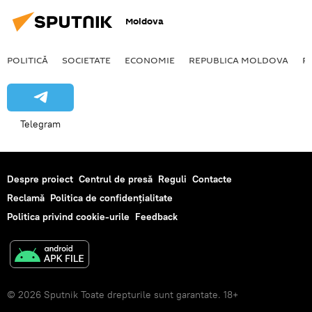
Moldova
POLITICĂ
SOCIETATE
ECONOMIE
REPUBLICA MOLDOVA
R
Telegram
Despre proiect
Centrul de presă
Reguli
Contacte
Reclamă
Politica de confidențialitate
Politica privind cookie-urile
Feedback
© 2026 Sputnik Toate drepturile sunt garantate. 18+