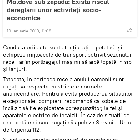
Moldova sub zăpadă: Există riscul
dereglării unor activități socio-
economice
10 Ianuarie 2019, 11:08
Conducătorii auto sunt atenționați repetat să-și
echipeze mijloacele de transport potrivit sezonului
rece, iar în portbagajul mașinii să aibă lopată, nisip
și lanțuri.
Totodată, în perioada rece a anului oamenii sunt
rugați să respecte cu strictețe normele
antiincendiare. Pentru a evita producerea situațiilor
excepționale, pompierii recomandă ca sobele de
încălzit să fie exploatate corespunzător, la fel și
aparatele electrice de încălzit. În caz de situații de
risc, cetățenii sunt rugați să apeleze Serviciul Unic
de Urgență 112.
Și poliția a anunțat anterior că drumurile sunt