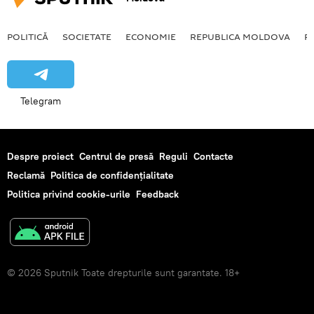
POLITICĂ
SOCIETATE
ECONOMIE
REPUBLICA MOLDOVA
R
Telegram
Despre proiect
Centrul de presă
Reguli
Contacte
Reclamă
Politica de confidențialitate
Politica privind cookie-urile
Feedback
© 2026 Sputnik Toate drepturile sunt garantate. 18+