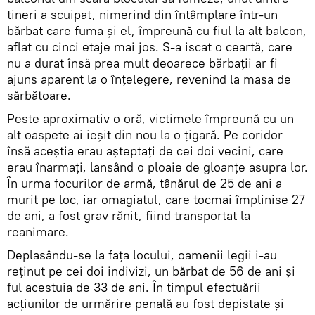
tineri a scuipat, nimerind din întâmplare într-un
bărbat care fuma şi el, împreună cu fiul la alt balcon,
aflat cu cinci etaje mai jos. S-a iscat o ceartă, care
nu a durat însă prea mult deoarece bărbaţii ar fi
ajuns aparent la o înţelegere, revenind la masa de
sărbătoare.
Peste aproximativ o oră, victimele împreună cu un
alt oaspete ai ieşit din nou la o ţigară. Pe coridor
însă aceştia erau aşteptaţi de cei doi vecini, care
erau înarmaţi, lansând o ploaie de gloanţe asupra lor.
În urma focurilor de armă, tânărul de 25 de ani a
murit pe loc, iar omagiatul, care tocmai împlinise 27
de ani, a fost grav rănit, fiind transportat la
reanimare.
Deplasându-se la faţa locului, oamenii legii i-au
reţinut pe cei doi indivizi, un bărbat de 56 de ani şi
ful acestuia de 33 de ani. În timpul efectuării
acţiunilor de urmărire penală au fost depistate şi