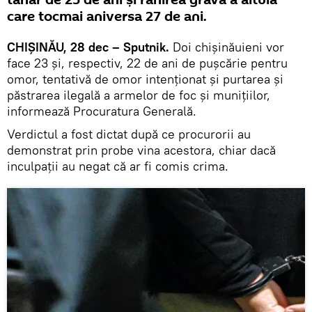
tânăr de 25 de ani și rănirea gravă a altuia
care tocmai aniversa 27 de ani.
CHIȘINĂU, 28 dec – Sputnik.
Doi chişinăuieni vor
face 23 şi, respectiv, 22 de ani de pușcărie pentru
omor, tentativă de omor intenţionat şi purtarea şi
păstrarea ilegală a armelor de foc şi muniţiilor,
informează Procuratura Generală.
Verdictul a fost dictat după ce procurorii au
demonstrat prin probe vina acestora, chiar dacă
inculpaţii au negat că ar fi comis crima.