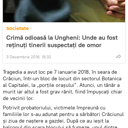
Societate
Crimă odioasă la Ungheni: Unde au fost
reținuți tinerii suspectați de omor
3 Decembrie 2018, 18:32
Tragedia a avut loc pe 7 ianuarie 2018, în seara de
Crăciun, într-un bloc de locuit din sectorul Botanica
al Capitalei, la „porţile oraşului”. Atunci, un tânăr a
murit iar altul a fost grav rănit, fiind împuşcaţi chiar
de vecinii lor.
Potrivit probatoriului, victimele împreună cu
familiile lor s-au adunat pentru a sărbători Crăciunul
şi ziua de naştere a gazdei. După ce au ieşit la
balconul din scara blocului să fumeze, unul dintre