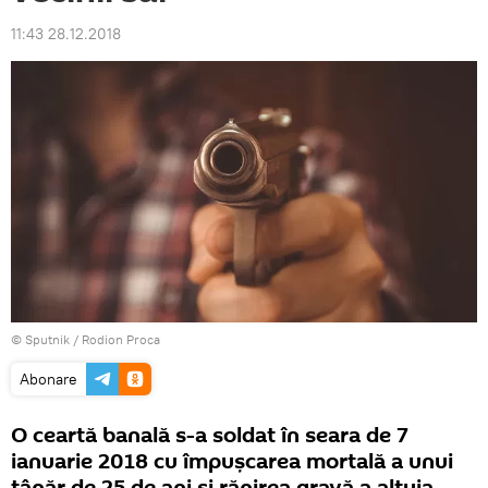
11:43 28.12.2018
© Sputnik / Rodion Proca
Abonare
O ceartă banală s-a soldat în seara de 7
ianuarie 2018 cu împușcarea mortală a unui