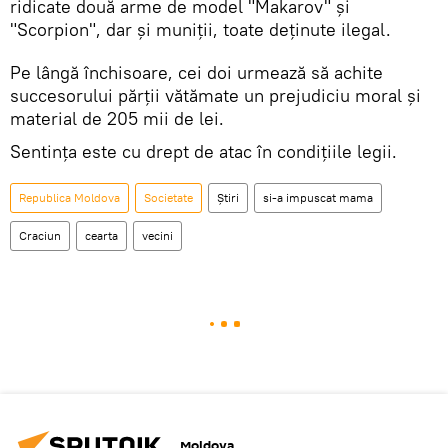
ridicate două arme de model "Makarov" şi
"Scorpion", dar şi muniţii, toate deţinute ilegal.
Pe lângă închisoare, cei doi urmează să achite
succesorului părţii vătămate un prejudiciu moral şi
material de 205 mii de lei.
Sentinţa este cu drept de atac în condiţiile legii.
Republica Moldova
Societate
Știri
si-a impuscat mama
Craciun
cearta
vecini
Moldova