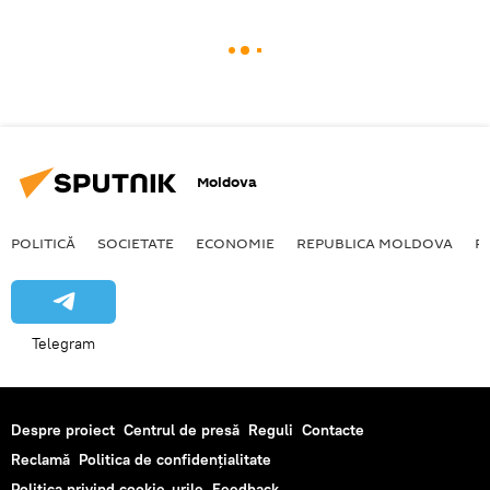
Moldova
POLITICĂ
SOCIETATE
ECONOMIE
REPUBLICA MOLDOVA
R
Telegram
Despre proiect
Centrul de presă
Reguli
Contacte
Reclamă
Politica de confidențialitate
Politica privind cookie-urile
Feedback