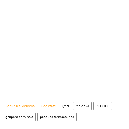
Republica Moldova
Societate
Știri
Moldova
PCCOCS
grupare criminala
produse farmaceutice