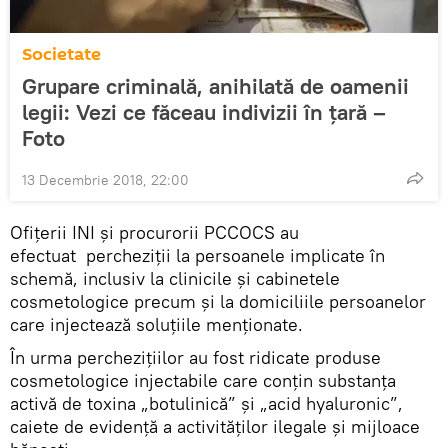
Societate
Grupare criminală, anihilată de oamenii
legii: Vezi ce făceau indivizii în țară –
Foto
13 Decembrie 2018, 22:00
Ofițerii INI și procurorii PCCOCS au
efectuat percheziții la persoanele implicate în
schemă, inclusiv la clinicile și cabinetele
cosmetologice precum și la domiciliile persoanelor
care injectează soluțiile menționate.
În urma perchezițiilor au fost ridicate produse
cosmetologice injectabile care conțin substanța
activă de toxina „botulinică” și „acid hyaluronic”,
caiete de evidență a activităților ilegale și mijloace