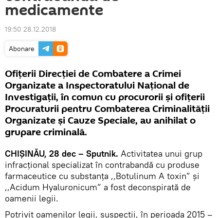
medicamente
19:50 28.12.2018
Abonare
Ofițerii Direcției de Combatere a Crimei
Organizate a Inspectoratului Național de
Investigații, în comun cu procurorii și ofițerii
Procuraturii pentru Combaterea Criminalității
Organizate și Cauze Speciale, au anihilat o
grupare criminală.
CHIȘINĂU, 28 dec – Sputnik.
Activitatea unui grup
infracțional specializat în contrabandă cu produse
farmaceutice cu substanța ,,Botulinum A toxin” și
,,Acidum Hyaluronicum” a fost deconspirată de
oamenii legii.
Potrivit oamenilor legii, suspecții, în perioada 2015 –