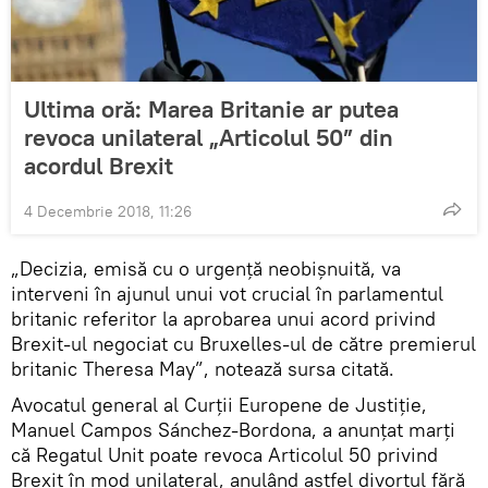
Ultima oră: Marea Britanie ar putea
revoca unilateral „Articolul 50” din
acordul Brexit
4 Decembrie 2018, 11:26
„Decizia, emisă cu o urgenţă neobişnuită, va
interveni în ajunul unui vot crucial în parlamentul
britanic referitor la aprobarea unui acord privind
Brexit-ul negociat cu Bruxelles-ul de către premierul
britanic Theresa May”, notează sursa citată.
Avocatul general al Curții Europene de Justiție,
Manuel Campos Sánchez-Bordona, a anunțat marți
că Regatul Unit poate revoca Articolul 50 privind
Brexit în mod unilateral, anulând astfel divorțul fără