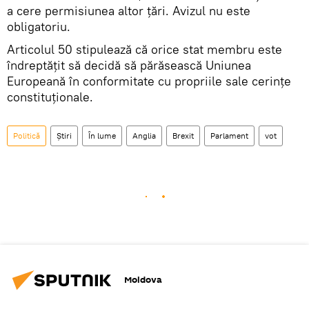
a cere permisiunea altor țări. Avizul nu este
obligatoriu.
Articolul 50 stipulează că orice stat membru este
îndreptățit să decidă să părăsească Uniunea
Europeană în conformitate cu propriile sale cerințe
constituționale.
Politică
Știri
În lume
Anglia
Brexit
Parlament
vot
Moldova