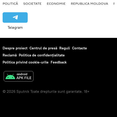
POLITICĂ
SOCIETATE
ECONOMIE
REPUBLICA MOLDOVA
R
Telegram
Despre proiect
Centrul de presă
Reguli
Contacte
Reclamă
Politica de confidențialitate
Politica privind cookie-urile
Feedback
© 2026 Sputnik Toate drepturile sunt garantate. 18+