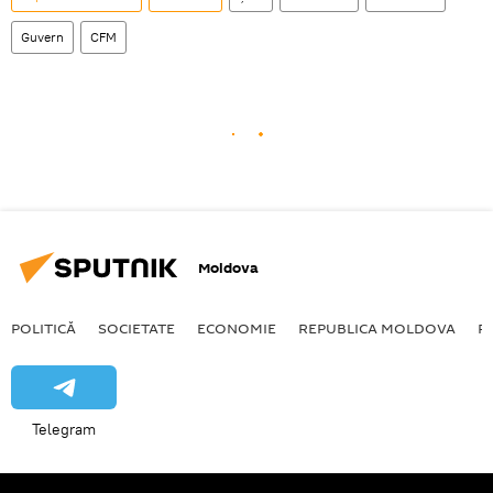
Guvern
CFM
Moldova
POLITICĂ
SOCIETATE
ECONOMIE
REPUBLICA MOLDOVA
R
Telegram