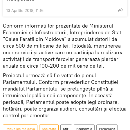
13 Aprilie 2018, 11:16
Conform informațiilor prezentate de Ministerul
Economiei și Infrastructurii, Întreprinderea de Stat
”Calea Ferată din Moldova” a acumulat datorii de
circa 500 de milioane de lei. Totodată, menținerea
unor servicii și active care nu participă la realizarea
activității de transport feroviar generează pierderi
anuale de circa 100-200 de milioane de lei.
Proiectul urmează să fie votat de plenul
Parlamentului. Conform prevederilor Constituției,
mandatul Parlamentului se prelungește până la
întrunirea legală a noii componențe. În această
perioadă, Parlamentul poate adopta legi ordinare,
hotărâri, poate organiza audieri, consultări și efectua
control parlamentar.
Republica Moldova
Societate
Știri
Economie
Parlament