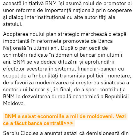
această inițiativă BNM își asumă rolul de promotor al
unor reforme de importanță națională prin cooperare
și dialog interinstituțional cu alte autorități ale
statului.
Adoptarea noului plan strategic marchează o etapă
importantă în reformele promovate de Banca
Națională în ultimii ani. După o perioadă de
schimbări radicale în domeniul bancar din ultimii
ani, BNM se va dedica difuzării și aprofundării
efectelor acestora în sistemul financiar-bancar cu
scopul de a îmbunătăți transmisia politicii monetare,
de a favoriza modernizarea și creșterea sănătoasă a
sectorului bancar și, în final, de a spori contribuția
BNM la dezvoltarea durabilă economică a Republicii
Moldova.
BNM a salvat economiile a mii de moldoveni. Vezi 
ce a făcut banca centrală>>>
Sergiu Cioclea a anunțat astăzi că demisionează din