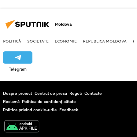
Moldova
POLITICĂ
SOCIETATE
ECONOMIE
REPUBLICA MOLDOVA
R
Telegram
Despre proiect
Centrul de presă
Reguli
Contacte
Reclamă
Politica de confidențialitate
Politica privind cookie-urile
Feedback