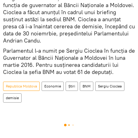
funcția de guvernator al Băncii Naționale a Moldovei.
Cioclea a făcut anunțul în cadrul unui briefing
susținut astăzi la sediul BNM. Cioclea a anunțat
presa că i-a înaintat cererea de demisie, începând cu
data de 30 noiemrbie, președintelui Parlamentului
Andrian Candu.
Parlamentul l-a numit pe Sergiu Cioclea în funcţia de
Guvernator al Băncii Naţionale a Moldovei în luna
martie 2016. Pentru susţinerea candidaturii lui
Cioclea la şefia BNM au votat 61 de deputaţi.
Republica Moldova
Economie
Știri
BNM
Sergiu Cioclea
demisie