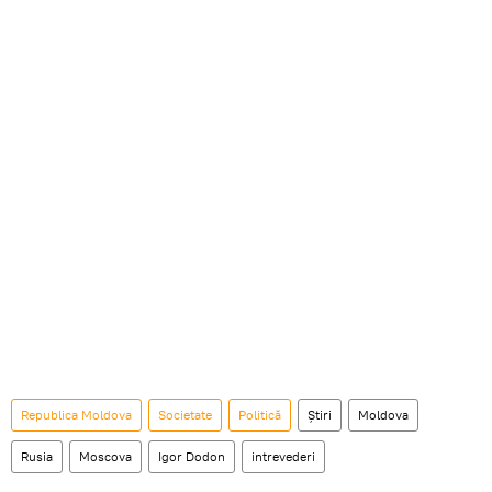
Republica Moldova
Societate
Politică
Știri
Moldova
Rusia
Moscova
Igor Dodon
intrevederi