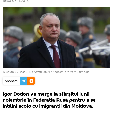
19:30 06.11.2018
© Sputnik / Владимир Астапкович
/
Accesați arhiva multimedia
Abonare
Igor Dodon va merge la sfârșitul lunii
noiembrie în Federația Rusă pentru a se
întâlni acolo cu imigranții din Moldova.