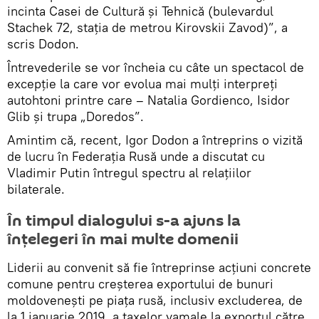
incinta Casei de Cultură și Tehnică (bulevardul
Stachek 72, stația de metrou Kirovskii Zavod)”, a
scris Dodon.
Întrevederile se vor încheia cu câte un spectacol de
excepție la care vor evolua mai mulți interpreți
autohtoni printre care – Natalia Gordienco, Isidor
Glib și trupa „Doredos”.
Amintim că, recent, Igor Dodon a întreprins o vizită
de lucru în Federația Rusă unde a discutat cu
Vladimir Putin întregul spectru al relațiilor
bilaterale.
În timpul dialogului s-a ajuns la
înțelegeri în mai multe domenii
Liderii au convenit să fie întreprinse acțiuni concrete
comune pentru creșterea exportului de bunuri
moldovenești pe piața rusă, inclusiv excluderea, de
la 1 ianuarie 2019, a taxelor vamale la exportul către