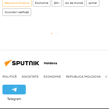
Republica Moldova
Economie
Știri
loc de muncă
șomer
muncitori calificați
Moldova
POLITICĂ
SOCIETATE
ECONOMIE
REPUBLICA MOLDOVA
R
Telegram