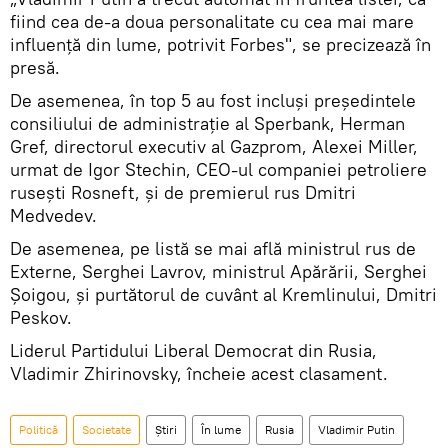
fiind cea de-a doua personalitate cu cea mai mare
influență din lume, potrivit Forbes", se precizează în
presă.
De asemenea, în top 5 au fost incluşi președintele
consiliului de administrație al Sperbank, Herman
Gref, directorul executiv al Gazprom, Alexei Miller,
urmat de Igor Stechin, CEO-ul companiei petroliere
ruseşti Rosneft, și de premierul rus Dmitri
Medvedev.
De asemenea, pe listă se mai află ministrul rus de
Externe, Serghei Lavrov, ministrul Apărării, Serghei
Șoigou, și purtătorul de cuvânt al Kremlinului, Dmitri
Peskov.
Liderul Partidului Liberal Democrat din Rusia,
Vladimir Zhirinovsky, încheie acest clasament.
Politică
Societate
Știri
În lume
Rusia
Vladimir Putin