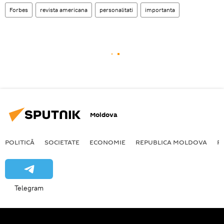
Forbes
revista americana
personalitati
importanta
Moldova
POLITICĂ
SOCIETATE
ECONOMIE
REPUBLICA MOLDOVA
R
Telegram