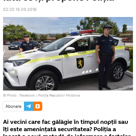
02:20 16.09.2018
© Photo :
Facebook / Poliția Republicii Moldova
Abonare
Ai vecini care fac gălăgie în timpul nopții sau
îți este amenințată securitatea? Poliția a