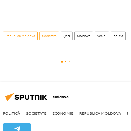
Republica Moldova
Societate
Știri
Moldova
vecini
politia
Moldova
POLITICĂ
SOCIETATE
ECONOMIE
REPUBLICA MOLDOVA
R