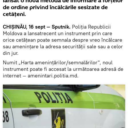
lansat o nouă metodă de informare a forțelor
de ordine privind încălcările sesizate de
cetățeni.
CHIȘINĂU, 16 sept — Sputnik.
Poliția Republicii
Moldova a lansatrecent un instrument prin care
orice cetățean poate semnala despre vreo încălcare
sau amenințare la adresa securității sale sau a celor
din jur.
Numit „Harta amenințărilor/semnalărilor", noul
instrument poate fi accesat la următoarea adresă de
internet — amenintari.politia.md.