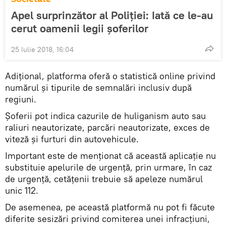
Apel surprinzător al Poliției: Iată ce le-au
cerut oamenii legii șoferilor
25 Iulie 2018, 16:04
Adițional, platforma oferă o statistică online privind
numărul și tipurile de semnalări inclusiv după
regiuni.
Șoferii pot indica cazurile de huliganism auto sau
raliuri neautorizate, parcări neautorizate, exces de
viteză și furturi din autovehicule.
Important este de menționat că această aplicație nu
substituie apelurile de urgență, prin urmare, în caz
de urgență, cetățenii trebuie să apeleze numărul
unic 112.
De asemenea, pe această platformă nu pot fi făcute
diferite sesizări privind comiterea unei infracțiuni,