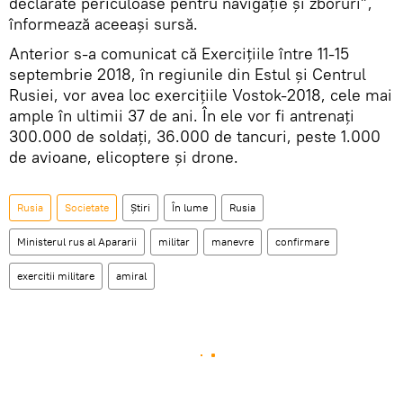
declarate periculoase pentru navigație și zboruri”,
înformează aceeași sursă.
Anterior s-a comunicat că Exercițiile între 11-15
septembrie 2018, în regiunile din Estul și Centrul
Rusiei, vor avea loc exercițiile Vostok-2018, cele mai
ample în ultimii 37 de ani. În ele vor fi antrenați
300.000 de soldați, 36.000 de tancuri, peste 1.000
de avioane, elicoptere și drone.
Rusia
Societate
Știri
În lume
Rusia
Ministerul rus al Apararii
militar
manevre
confirmare
exercitii militare
amiral