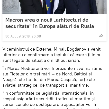
Macron vrea o nouă „arhitecturi de
securitate" în Europa alături de Rusia
30 August 2018, 20:08
Viceministrul de Externe, Mihail Bogdanov a venit
ulterior cu o confirmare a faptului că exercițiile nu
sunt legate de situația din Idlibul sirian.
În Marea Mediterană vor fi prezente nave maritime
ale Flotelor din trei mări — de Nord, Baltică și
Neagră, ale flotilei din Marea Caspică, forțe ale
aviației strategice, de transport și maritime.
”În conformitate ce legislația internațională, în
scopul asigurării securități traficului maritim și
aerian zonele de desfășurare a aplicațiilor vor fi