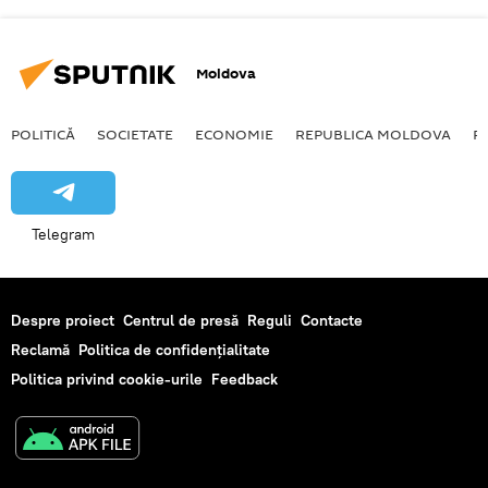
Moldova
POLITICĂ
SOCIETATE
ECONOMIE
REPUBLICA MOLDOVA
R
Telegram
Despre proiect
Centrul de presă
Reguli
Contacte
Reclamă
Politica de confidențialitate
Politica privind cookie-urile
Feedback