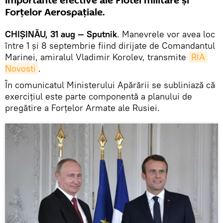
importante efective ale Flotei militare și
Forțelor Aerospațiale.
CHIȘINĂU, 31 aug — Sputnik
. Manevrele vor avea loc
între 1 și 8 septembrie fiind dirijate de Comandantul
Marinei, amiralul Vladimir Korolev, transmite
RIA 
Novosti
.
În comunicatul Ministerului Apărării se subliniază că
exercițiul este parte componentă a planului de
pregătire a Forțelor Armate ale Rusiei.