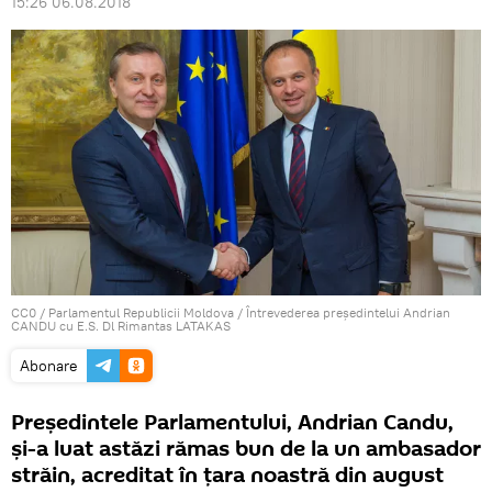
15:26 06.08.2018
CC0
/
Parlamentul Republicii Moldova
/
Întrevederea președintelui Andrian
CANDU cu E.S. Dl Rimantas LATAKAS
Abonare
Președintele Parlamentului, Andrian Candu,
și-a luat astăzi rămas bun de la un ambasador
străin, acreditat în țara noastră din august