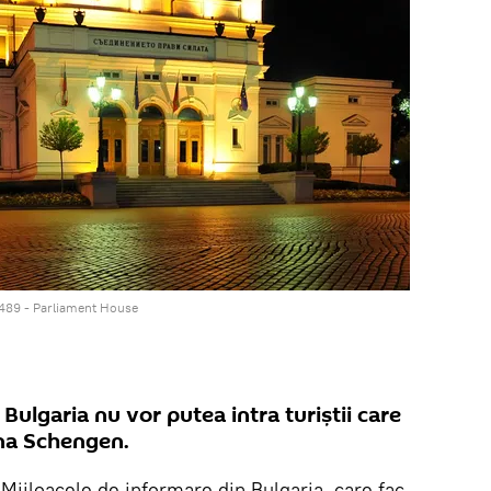
489 - Parliament House
Bulgaria nu vor putea intra turiștii care
ona Schengen.
Mijloacele de informare din Bulgaria, care fac