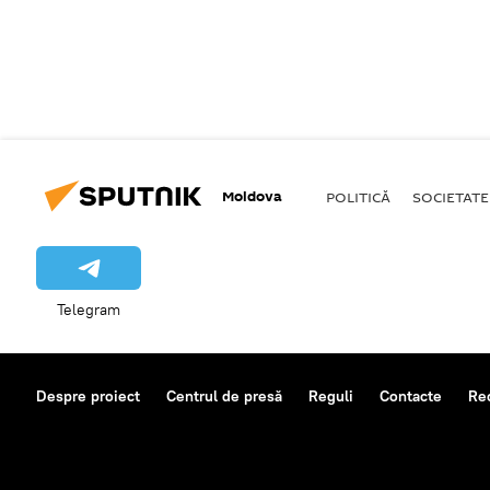
Moldova
POLITICĂ
SOCIETATE
Telegram
Despre proiect
Centrul de presă
Reguli
Contacte
Re