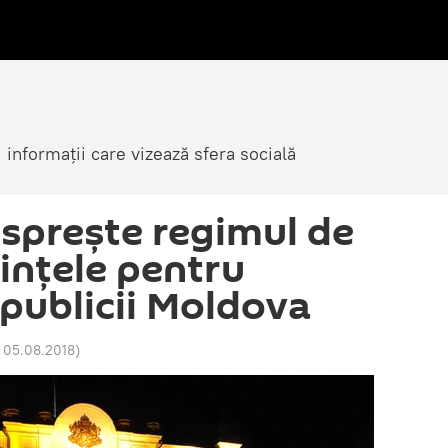
i informații care vizează sfera socială
ăsprește regimul de
cințele pentru
epublicii Moldova
 05.08.2018
)