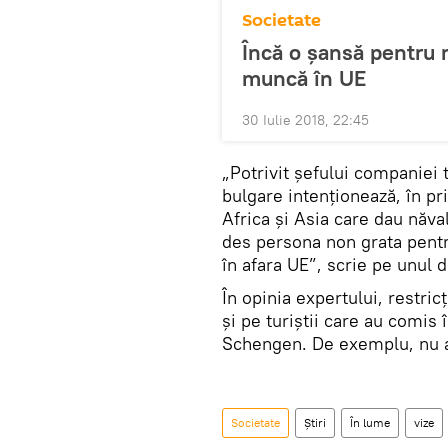
Societate
Încă o șansă pentru 
muncă în UE
30 Iulie 2018, 22:45
„Potrivit șefului companiei t
bulgare intenționează, în pr
Africa și Asia care dau năva
des persona non grata pentru
în afara UE”, scrie pe unul d
În opinia expertului, restricț
și pe turiștii care au comis 
Schengen. De exemplu, nu au
Societate
Știri
În lume
vize