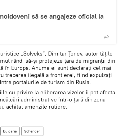
moldoveni să se angajeze oficial la
uristice „Solveks”, Dimitar Țonev, autoritățile
imul rând, să-și protejeze țara de migranții din
lă în Europa. Anume ei sunt declarați cel mai
 trecerea ilegală a frontierei, fiind expulzați
intre portalurile de turism din Rusia.
iile cu privire la eliberarea vizelor îi pot afecta
încălcări administrative într-o țară din zona
 achitat amenzile rutiere.
Bulgaria
Schengen