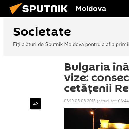
Moldova
Societate
Fiți alături de Sputnik Moldova pentru a afla primi
Bulgaria în
vize: conse
cetățenii R
06:19 05.08.2018
(actualizat:
06:44