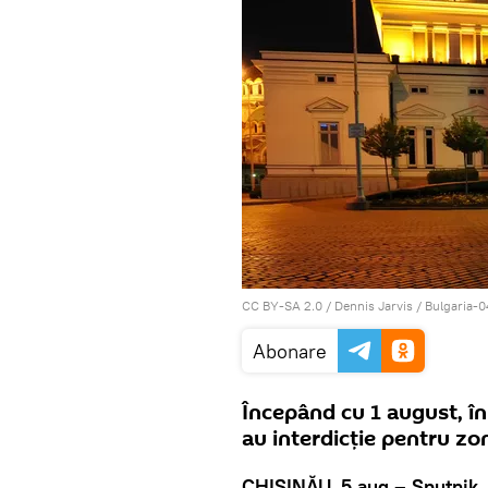
CC BY-SA 2.0
/
Dennis Jarvis
/
Bulgaria-0
Abonare
Începând cu 1 august, în 
au interdicție pentru z
CHIȘINĂU, 5 aug – Sputnik.