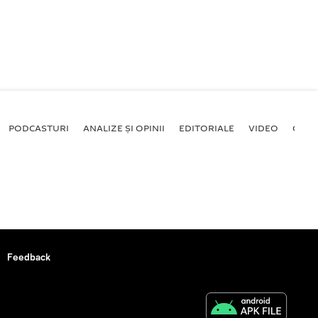
PODCASTURI
ANALIZE ȘI OPINII
EDITORIALE
VIDEO
GALE
Feedback