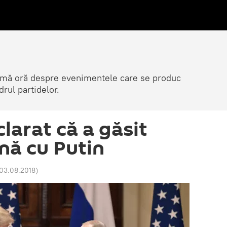
ltimă oră despre evenimentele care se produc
rul partidelor.
larat că a găsit
nă cu Putin
 03.08.2018
)