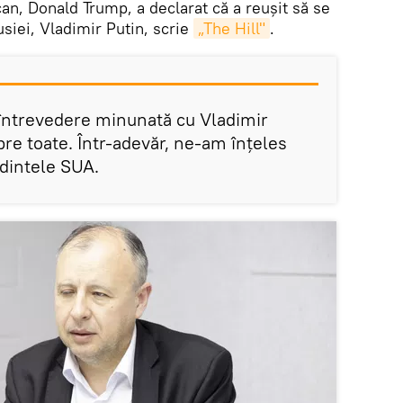
an, Donald Trump, a declarat că a reușit să se
siei, Vladimir Putin, scrie
„The Hill"
.
 întrevedere minunată cu Vladimir
re toate. Într-adevăr, ne-am înțeles
edintele SUA.