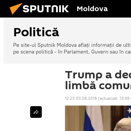
Moldova
Politică
Pe site-ul Sputnik Moldova aflați informații de u
pe scena politică - în Parlament, Guvern sau în cad
Trump a dec
limbă comu
12:23 03.08.2018
(actualizat:
13:49