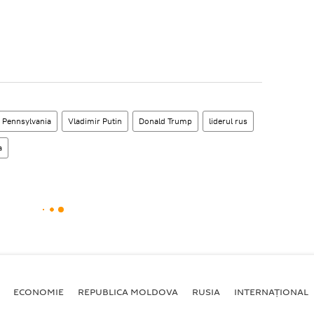
Pennsylvania
Vladimir Putin
Donald Trump
liderul rus
a
ECONOMIE
REPUBLICA MOLDOVA
RUSIA
INTERNAȚIONAL