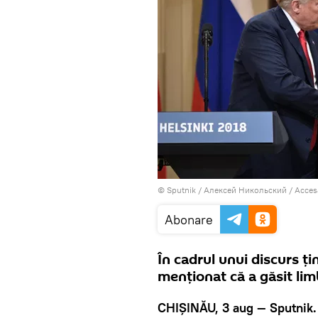
© Sputnik / Алексей Никольский
/
Acces
Abonare
În cadrul unui discurs ț
menționat că a găsit lim
CHIȘINĂU, 3 aug — Sputnik.