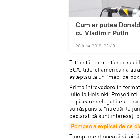
Cum ar putea Donald
cu Vladimir Putin
28 Iulie 2018, 23:48
Totodată, comentând reacțiil
SUA, liderul american a atra
așteptau la un "meci de box
Prima întrevedere în format 
iulie la Helsinki. Președinți
după care delegațiile au part
au răspuns la întrebările jurn
declarat că sunt interesați d
Pompeo a explicat de ce di
Trump intenționează să aibă 