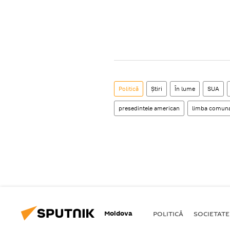
Politică
Știri
În lume
SUA
presedintele american
limba comun
Moldova
POLITICĂ
SOCIETATE