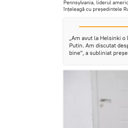
Pennsylvania, liderul americ
înțeleagă cu președintele Ru
„Am avut la Helsinki o
Putin. Am discutat desp
bine", a subliniat preș