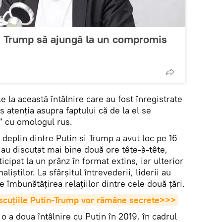
 Trump să ajungă la un compromis
e la această întâlnire care au fost înregistrate
s atenția asupra faptului că de la el se
" cu omologul rus.
deplin dintre Putin și Trump a avut loc pe 16
i au discutat mai bine două ore tête-à-tête,
icipat la un prânz în format extins, iar ulterior
aliștilor. La sfârșitul întrevederii, liderii au
e îmbunătățirea relațiilor dintre cele două țări.
scuțiile Putin-Trump vor rămâne secrete>>>
o a doua întâlnire cu Putin în 2019, în cadrul