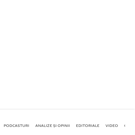
PODCASTURI
ANALIZE ȘI OPINII
EDITORIALE
VIDEO
GALE