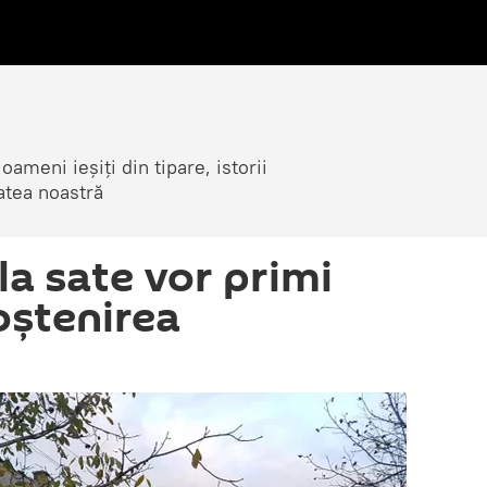
ameni ieșiți din tipare, istorii
atea noastră
la sate vor primi
oștenirea