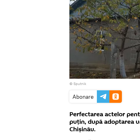
© Sputnik
Abonare
Perfectarea actelor pen
puțin, după adoptarea un
Chișinău.