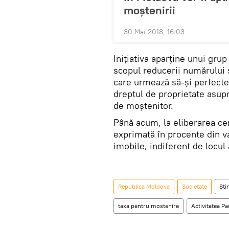
moștenirii
30 Mai 2018, 16:03
Inițiativa aparține unui grup 
scopul reducerii numărului s
care urmează să-şi perfecte
dreptul de proprietate asupr
de moştenitor.
Până acum, la eliberarea cer
exprimată în procente din v
imobile, indiferent de locul
Republica Moldova
Societate
Știr
taxa pentru mostenire
Activitatea Pa