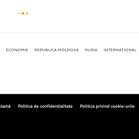
ECONOMIE
REPUBLICA MOLDOVA
RUSIA
INTERNAȚIONAL
clamă
Politica de confidențialitate
Politica privind cookie-urile