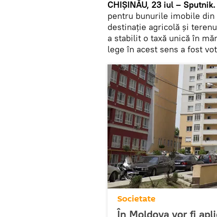
CHIȘINĂU, 23 iul – Sputnik
pentru bunurile imobile din
destinație agricolă și teren
a stabilit o taxă unică în m
lege în acest sens a fost vo
Societate
În Moldova vor fi apli