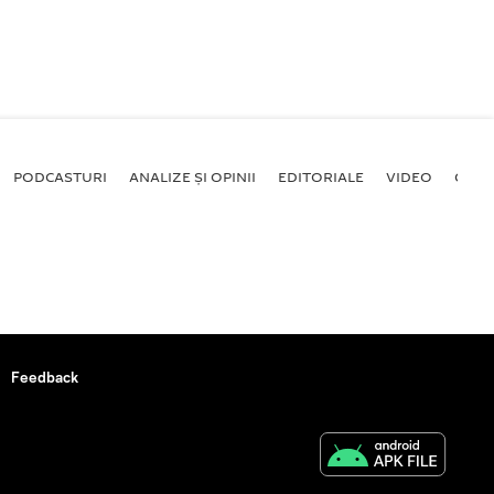
PODCASTURI
ANALIZE ȘI OPINII
EDITORIALE
VIDEO
GALE
Feedback