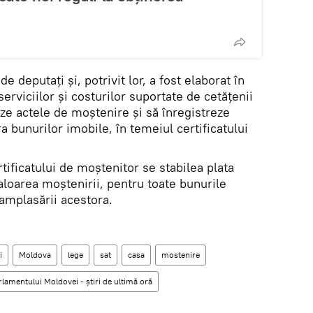
de deputați și, potrivit lor, a fost elaborat în
erviciilor şi costurilor suportate de cetăţenii
ze actele de moştenire şi să înregistreze
a bunurilor imobile, în temeiul certificatului
tificatului de moştenitor se stabilea plata
aloarea moştenirii, pentru toate bunurile
 amplasării acestora.
i
Moldova
lege
sat
casa
mostenire
rlamentului Moldovei - știri de ultimă oră