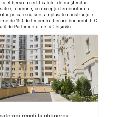
.
La eliberarea certificatului de moștenitor
 sate și comune, cu excepția terenurilor cu
urilor pe care nu sunt amplasate construcții, s-
ărime de 150 de lei pentru fiecare bun imobil. O
tată de Parlamentul de la Chișinău.
cate noi reguli la obținerea