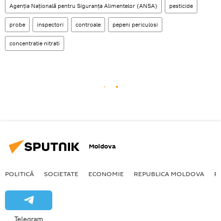
Agenția Națională pentru Siguranța Alimentelor (ANSA)
pesticide
probe
inspectori
controale
pepeni periculosi
concentratie nitrati
Moldova
POLITICĂ
SOCIETATE
ECONOMIE
REPUBLICA MOLDOVA
R
Telegram