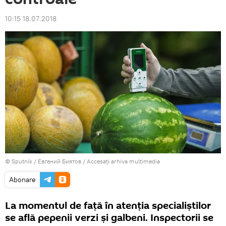
10:15 18.07.2018
© Sputnik / Евгений Биятов
/
Accesați arhiva multimedia
Abonare
La momentul de față în atenția specialiștilor
se află pepenii verzi și galbeni. Inspectorii se