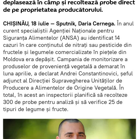
deplasează în câmp și recoltează probe direct
de pe proprietatea producătorului.
CHIȘINĂU, 18 iulie — Sputnik, Daria Cernega.
În anul
curent specialiștii Agenției Naționale pentru
Siguranța Alimentelor (ANSA) au identificat 14
cazuri în care conținutul de nitrați sau pesticide din
fructele și legumele comercializate în piețele din
Moldova era depășit. Campania de monitorizare a
produselor de proveniență vegetală a demarat în
luna aprilie, a declarat Andrei Constantinovici, șeful
adjunct al Direcției Supravegherea Unităților de
Producere a Alimentelor de Origine Vegetală. În
total, în acest an inspectorii planifică să recolteze
300 de probe pentru analiză și să verifice 25 de
tipuri de legume și fructe.