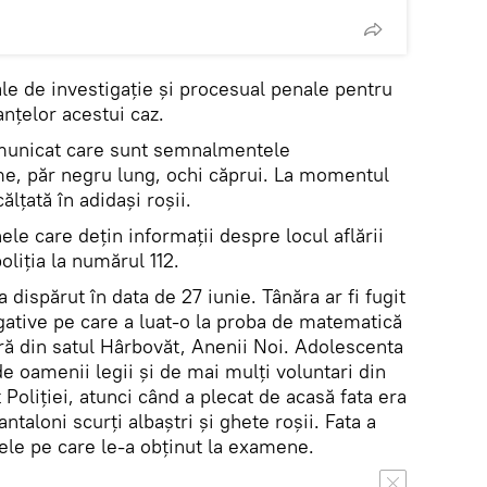
le de investigație și procesual penale pentru
nțelor acestui caz.
comunicat care sunt semnalmentele
me, păr negru lung, ochi căprui. La momentul
ălțată în adidași roșii.
le care dețin informații despre locul aflării
oliția la numărul 112.
 dispărut în data de 27 iunie. Tânăra ar fi fugit
gative pe care a luat-o la proba de matematică
ră din satul Hârbovăt, Anenii Noi. Adolescenta
de oamenii legii și de mai mulți voluntari din
t Poliției, atunci când a plecat de acasă fata era
ntaloni scurți albaștri și ghete roșii. Fata a
ele pe care le-a obţinut la examene.