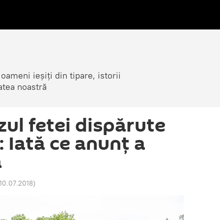
ameni ieșiți din tipare, istorii
atea noastră
azul fetei dispărute
 Iată ce anunț a
a
10.07.2018
)