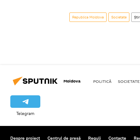
Republica Moldova
Societate
Știr
Moldova
POLITICĂ
SOCIETATE
Telegram
Despre proiect
Centrul de presă
Reguli
Contacte
Re