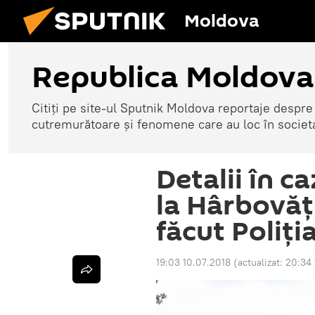
Moldova
Republica Moldova
Citiți pe site-ul Sputnik Moldova reportaje despre o
cutremurătoare și fenomene care au loc în societ
Detalii în c
la Hârbovăț:
făcut Poliți
19:03 10.07.2018
(actualizat:
20:34 