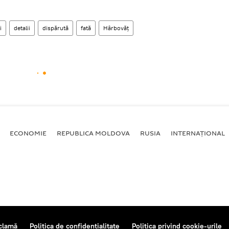
i
detalii
dispărută
fată
Hârbovăț
ECONOMIE
REPUBLICA MOLDOVA
RUSIA
INTERNAȚIONAL
clamă
Politica de confidențialitate
Politica privind cookie-urile