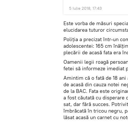
5 Iulie 2018, 17:43
Este vorba de măsuri specia
elucidarea tuturor circumsta
Poliția a precizat într-un 
adolescentei: 165 cm înălți
plecării de acasă fata era înc
Oamenii legii roagă persoane
fetei să informeze imediat p
Amintim că o fată de 18 ani a
de acasă din cauza notei ne
de la BAC. Fata este origina
a fost căutată cu disperare 
sat, dar fără succes. Potrivi
îmbrăcată în tricou negru, pa
lăsat acasă un carnet cu not