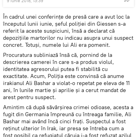
9 Iunie 2018, 13:39
În cadrul unei conferinţe de presă care a avut loc la
începutul lunii iunie, şeful poliţiei din Giessen s-a
referit la aceste suspiciuni, însă a declarat că
depoziţiile martorilor nu indicau asupra unui suspect
concret. Totuşi, numele lui Ali era pomenit.
Procuratura subliniază însă că, pornind de la
descrierea camerei în care s-a produs violul,
identitatea agresorului putea fi stabilită cu
exactitate. Acum, Poliţia este convinsă că anume
irakianul Ali Bashar a violat-o repetat pe eleva de 11
ani, în lunile martie şi aprilie şi a cerut mandat de
arest pentru suspect.
Amintim că după săvârşirea crimei odioase, acesta a
fugit din Germania împreună cu întreaga familie, Ali
Bashar mai având încă cinci fraţi. Suspectul a fost
reţinut ulterior în Irak, iar presa se întreba cum a
fost posibil ca refugiatul căruia i-a fost refuzat azilul