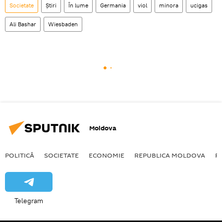
Societate
Știri
În lume
Germania
viol
minora
ucigas
Ali Bashar
Wiesbaden
Moldova
POLITICĂ
SOCIETATE
ECONOMIE
REPUBLICA MOLDOVA
R
Telegram