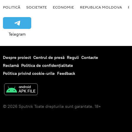
POLITICĂ
SOCIETATE
ECONOMIE
REPUBLICA MOLDOVA
R
Telegram
Despre proiect
Centrul de presă
Reguli
Contacte
Reclamă
Politica de confidențialitate
Politica privind cookie-urile
Feedback
© 2026 Sputnik Toate drepturile sunt garantate. 18+